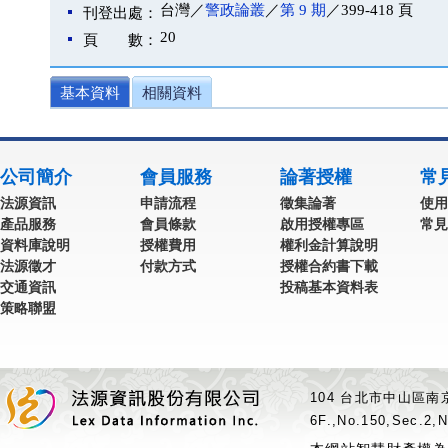
台灣／
警政論叢
／
第 9 期
／399-418 頁
刊登出處：
20
頁 數：
基本資料
相關資料
公司簡介
會員服務
論著授權
常
法源資訊
申請流程
徵集論著
使用
產品服務
會員條款
啟用授權專區
常見
資料庫說明
授權費用
權利金計算說明
法源徵才
付款方式
授權合約書下載
交通資訊
投稿基本資料表
策略聯盟
104 台北市中山區南京
6F.,No.150,Sec.2,N