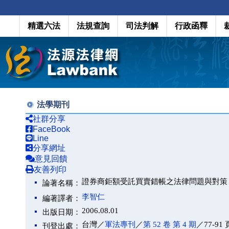
精選六法
法規查詢
司法判解
行政函釋
法學期刊
社群分享
FaceBook
Line
分享網址
意見回饋
友善列印
證券商鉅額受託買賣錯帳之法律問題與對策
論著名稱：
李智仁
編著譯者：
2006.08.01
出版日期：
台灣／
軍法專刊
／
第 52 卷 第 4 期
／77-91 
刊登出處：