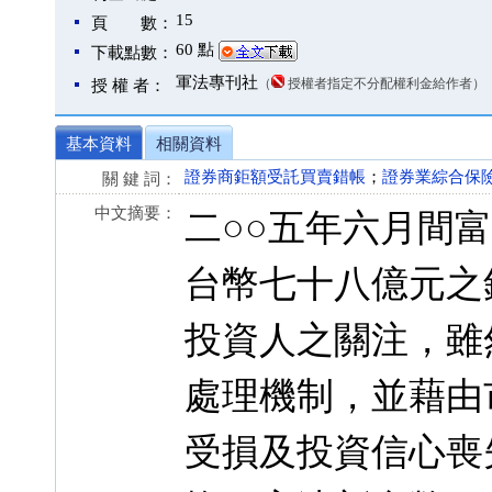
15
頁 數：
60 點
下載點數：
軍法專刊社
（
授權者指定不分配權利金給作者）
授 權 者：
基本資料
相關資料
證券商鉅額受託買賣錯帳
；
證券業綜合保
關 鍵 詞：
中文摘要：
二○○五年六月間
台幣七十八億元之
投資人之關注，雖
處理機制，並藉由
受損及投資信心喪