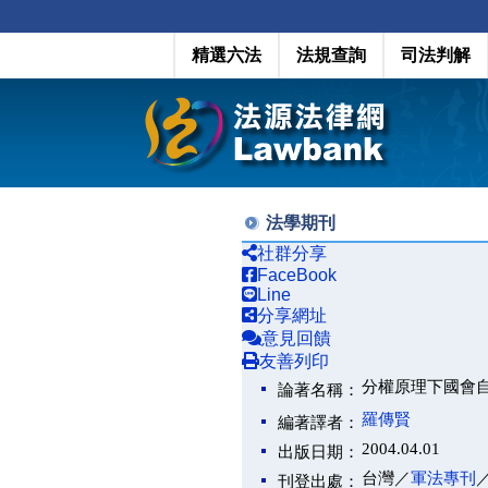
精選六法
法規查詢
司法判解
法學期刊
社群分享
FaceBook
Line
分享網址
意見回饋
友善列印
分權原理下國會
論著名稱：
羅傳賢
編著譯者：
2004.04.01
出版日期：
台灣／
軍法專刊
刊登出處：