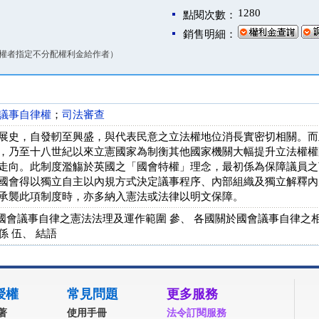
1280
點閱次數：
銷售明細：
權者指定不分配權利金給作者）
議事自律權
；
司法審查
展史，自發軔至興盛，與代表民意之立法權地位消長實密切相關。而
，乃至十八世紀以來立憲國家為制衡其他國家機關大幅提升立法權權
走向。此制度濫觴於英國之「國會特權」理念，最初係為保障議員之
國會得以獨立自主以內規方式決定議事程序、內部組織及獨立解釋內
承襲此項制度時，亦多納入憲法或法律以明文保障。
、 國會議事自律之憲法法理及運作範圍 參、 各國關於國會議事自律之
 伍、 結語
授權
常見問題
更多服務
著
使用手冊
法令訂閱服務