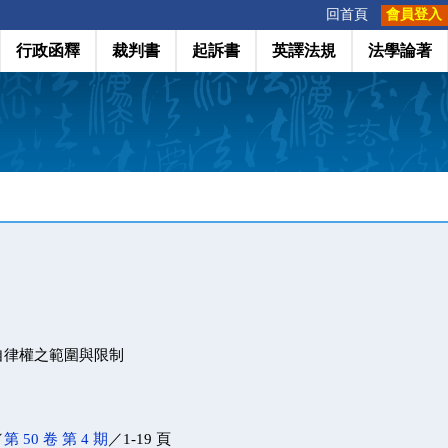
:::
回首頁
會員登入
行政函釋
裁判書
起訴書
英譯法規
法學論著
自律權之範圍與限制
／
第 50 卷 第 4 期
／1-19 頁