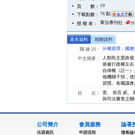
19
頁 數：
76 點
下載點數：
軍法專刊社
（
授
授 權 者：
基本資料
相關資料
分權原理
；
國會
關 鍵 詞：
人類民主憲政發
中文摘要：
後被行政權左右
自律權（註一）
他機關干預，使
習慣。各國議會
壹、 前言 貳
目 次：
與司法審查之關係
:::
公司簡介
會員服務
論著
法源資訊
申請流程
徵集論