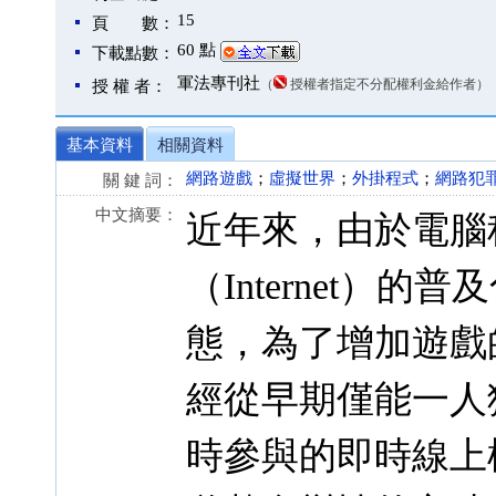
15
頁 數：
60 點
下載點數：
軍法專刊社
（
授權者指定不分配權利金給作者）
授 權 者：
基本資料
相關資料
網路遊戲
；
虛擬世界
；
外掛程式
；
網路犯
關 鍵 詞：
中文摘要：
近年來，由於電腦
（Internet）
態，為了增加遊戲
經從早期僅能一人
時參與的即時線上模