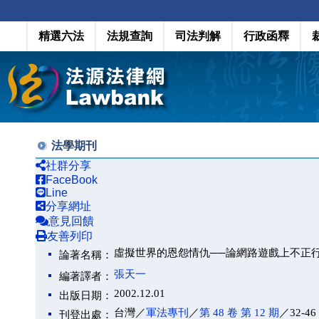
精選六法
法規查詢
司法判解
行政函釋
法學期刊
社群分享
FaceBook
Line
分享網址
意見回饋
友善列印
虛擬世界的恩怨情仇──論網路遊戲上不正
論著名稱：
張天一
編著譯者：
2002.12.01
出版日期：
台灣／
軍法專刊
／
第 48 卷 第 12 期
／32-46
刊登出處：