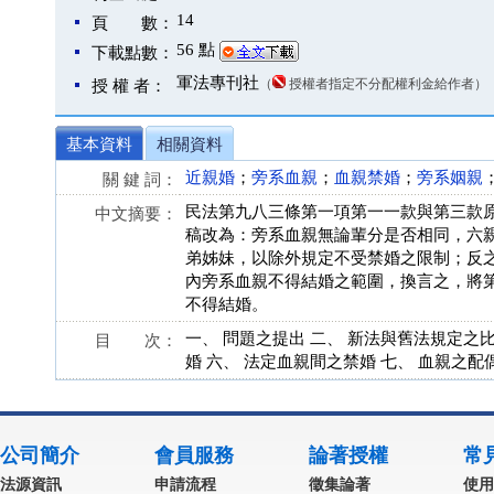
14
頁 數：
56 點
下載點數：
軍法專刊社
（
授權者指定不分配權利金給作者）
授 權 者：
基本資料
相關資料
近親婚
；
旁系血親
；
血親禁婚
；
旁系姻親
關 鍵 詞：
民法第九八三條第一項第一一款與第三款
中文摘要：
稿改為：旁系血親無論輩分是否相同，六
弟姊妹，以除外規定不受禁婚之限制；反
內旁系血親不得結婚之範圍，換言之，將
不得結婚。
一、 問題之提出 二、 新法與舊法規定之比
目 次：
婚 六、 法定血親間之禁婚 七、 血親之配
公司簡介
會員服務
論著授權
常
法源資訊
申請流程
徵集論著
使用