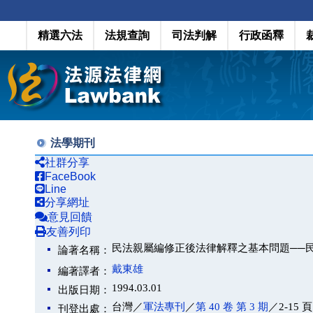
精選六法
法規查詢
司法判解
行政函釋
法學期刊
社群分享
FaceBook
Line
分享網址
意見回饋
友善列印
民法親屬編修正後法律解釋之基本問題──
論著名稱：
戴東雄
編著譯者：
1994.03.01
出版日期：
台灣／
軍法專刊
／
第 40 卷 第 3 期
／2-15 頁
刊登出處：