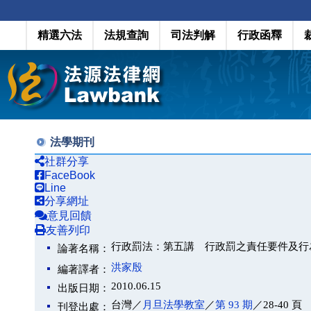
精選六法
法規查詢
司法判解
行政函釋
法學期刊
社群分享
FaceBook
Line
分享網址
意見回饋
友善列印
行政罰法：第五講 行政罰之責任要件及行
論著名稱：
洪家殷
編著譯者：
2010.06.15
出版日期：
台灣／
月旦法學教室
／
第 93 期
／28-40 頁
刊登出處：