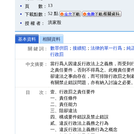
13
頁 數：
52 點
下載點數：
洪家殷
授 權 者：
基本資料
相關資料
數罪倂罰
；
接續犯
；
法律的單一行爲
；
純
關 鍵 詞：
行政罰
當行爲人因違反行政法上之義務，而受到
中文摘要：
之責任要件，否則不得爲之。此種責任要
卻違法之事由存在，而可排除行政罰之制
有關禁止錯誤問題，亦有納入討論之必要
壹、行政罰之責任要件
目 次：
一、責任條件
二、責任能力
三、阻卻違法
四、構成要件錯誤及禁止錯誤
貳、違反行政法上義務之行為
一、違反行政法上義務行為之概念