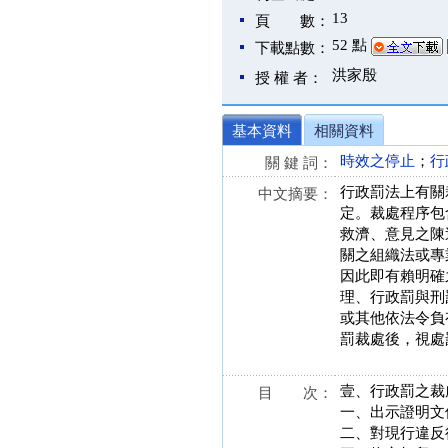
13
頁 數：
52 點
下載點數：
洪家殷
授 權 者：
基本資料
相關資料
時效之停止
；
行
關 鍵 詞：
行政罰法上有關
中文摘要：
定。裁處程序包
救濟、意見之陳
關之組織法或專
因此即有賴明確
理、行政罰與刑
或其他依法令負
罰裁處後，視處
壹、行政罰之裁
目 次：
一、出示證明文
二、對現行違反