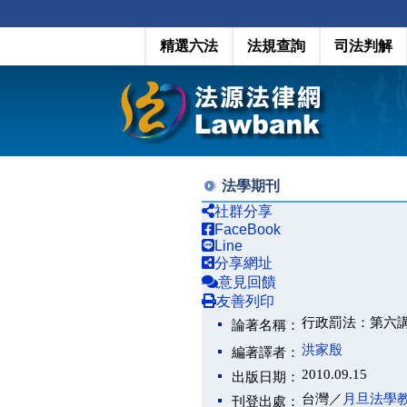
精選六法
法規查詢
司法判解
法學期刊
社群分享
FaceBook
Line
分享網址
意見回饋
友善列印
行政罰法：第六
論著名稱：
洪家殷
編著譯者：
2010.09.15
出版日期：
台灣／
月旦法學
刊登出處：