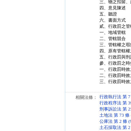
三、物之扣留、
四、意見陳述
五、聽證
六、書面方式
貳、行政罰之管
一、地域管轄
二、管轄競合
三、管轄權之瑕
四、原有管轄權
五、行政罰與刑
參、行政罰之時
一、行政罰時效
二、行政罰時效
三、行政罰時效
行政執行法 第 7、9
相關法條：
行政程序法 第 39、
刑事訴訟法 第 253-
土地法 第 73 條 (
公庫法 第 2 條 (9
土石採取法 第 2 條 