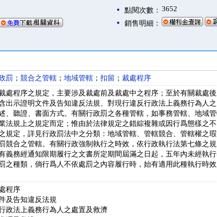
3652
點閱次數：
銷售明細：
政罰
；
競合之管轄
；
地域管轄
；
扣留
；
裁處程序
裁處程序之規定，主要涉及裁處前及裁處中之程序；至於有關裁處後
含出示證明文件及告知違反法規、對現行違反行政法上義務行為人之
述、聽證、書面方式。有關行政罰之各種管轄，如事務管轄、地域管
業法規上之規定而定；惟由於法律規定之錯綜複雜或因行爲態樣之不
之規定，詳見行政罰法中之分類：地域管轄、管轄競合、管轄權之瑕
罰競合之管轄。有關行政強制執行之時效，依行政執行法第七條之規
有義務經通知限期履行之文書所定期間屆滿之日起，五年內未經執行
罰之種類，倘行爲人不依處罰之內容履行時，始有適用此種執行時效
處程序
件及告知違反法規
行政法上義務行為人之處置及救濟