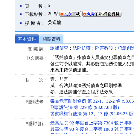
5
頁 數：
20 點
下載點數：
吳巡龍
授 權 者：
基本資料
相關資料
誘捕偵查
；
誘陷抗辯
；
陷害教唆
；
犯意創
關 鍵 詞：
「誘捕偵查」指偵查人員基於犯罪偵查之
中文摘要：
發生前予以逮捕。其形態包括誘使他人犯
果為未確保前逮捕。
壹、前言
目 次：
貳、合法與違法誘捕偵查之區別標準
參、違法誘捕偵查之程序法效果
毒品危害防制條例 第 32-1、32-2 條 (98.05.
相關法條：
刑事訴訟法 第 229 條 (98.07.08 版)
警察職權行使法 第 12、13 條 (92.06.25 版
最高法院 92 年度台上字第 7364 號 刑事
相關判解：
最高法院 93 年度台上字第 1868 號 刑事