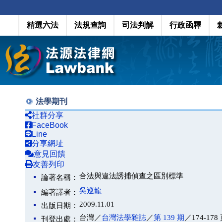
精選六法
法規查詢
司法判解
行政函釋
法學期刊
社群分享
FaceBook
Line
分享網址
意見回饋
友善列印
合法與違法誘捕偵查之區別標準
論著名稱：
吳巡龍
編著譯者：
2009.11.01
出版日期：
台灣／
台灣法學雜誌
／
第 139 期
／174-178
刊登出處：