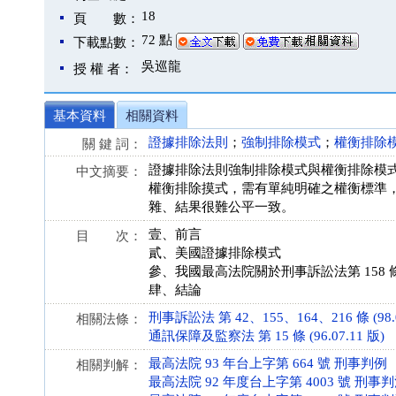
18
頁 數：
72 點
下載點數：
吳巡龍
授 權 者：
基本資料
相關資料
證據排除法則
；
強制排除模式
；
權衡排除
關 鍵 詞：
證據排除法則強制排除模式與權衡排除模
中文摘要：
權衡排除摸式，需有單純明確之權衡標準
雜、結果很難公平一致。
壹、前言
目 次：
貳、美國證據排除模式
參、我國最高法院關於刑事訴訟法第 158 條
肆、結論
刑事訴訟法 第 42、155、164、216 條 (98.0
相關法條：
通訊保障及監察法 第 15 條 (96.07.11 版)
最高法院 93 年台上字第 664 號 刑事判例
相關判解：
最高法院 92 年度台上字第 4003 號 刑事