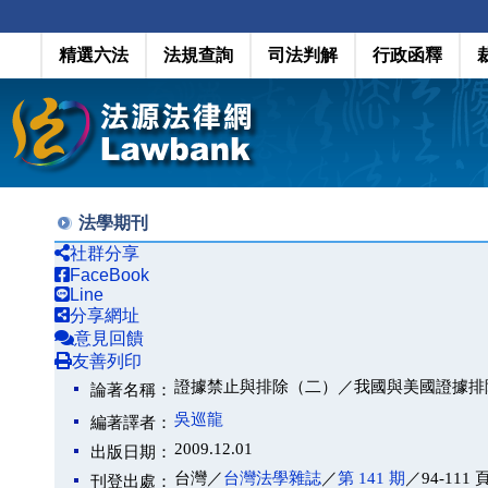
精選六法
法規查詢
司法判解
行政函釋
法學期刊
社群分享
FaceBook
Line
分享網址
意見回饋
友善列印
證據禁止與排除（二）／我國與美國證據排
論著名稱：
吳巡龍
編著譯者：
2009.12.01
出版日期：
台灣／
台灣法學雜誌
／
第 141 期
／94-111 
刊登出處：