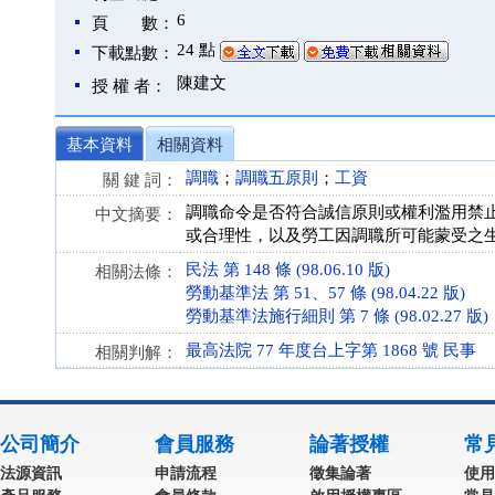
6
頁 數：
24 點
下載點數：
陳建文
授 權 者：
基本資料
相關資料
調職
；
調職五原則
；
工資
關 鍵 詞：
調職命令是否符合誠信原則或權利濫用禁
中文摘要：
或合理性，以及勞工因調職所可能蒙受之
民法 第 148 條 (98.06.10 版)
相關法條：
勞動基準法 第 51、57 條 (98.04.22 版)
勞動基準法施行細則 第 7 條 (98.02.27 版)
最高法院 77 年度台上字第 1868 號 民事
相關判解：
公司簡介
會員服務
論著授權
常
法源資訊
申請流程
徵集論著
使用