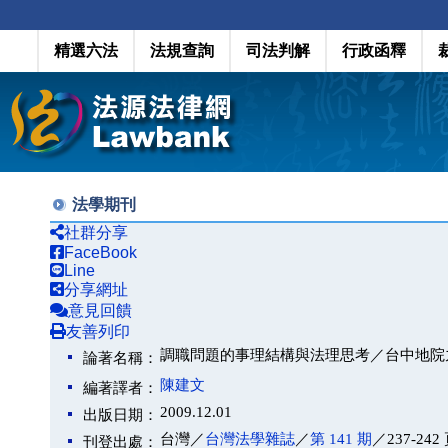
精選六法
法規查詢
司法判解
行政函釋
法學期刊
社群分享
FaceBook
Line
分享網址
意見回饋
友善列印
調職問題的事理結構與法理思考／台中地院
論著名稱：
陳建文
編著譯者：
2009.12.01
出版日期：
台灣／
台灣法學雜誌
／
第 141 期
／237-242
刊登出處：