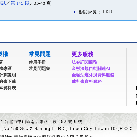
雜誌
／
第 145 期
／33-48 頁
1358
點閱次數：
授權
常見問題
更多服務
著
使用手冊
法令訂閱服務
權專區
常見問題集
金融法規自動關連AI
計算說明
金融法遵外規資料服務
約書下載
裁判書資料服務
本資料表
04 台北市中山區南京東路二段 150 號 6 樓
.,No.150,Sec.2,Nanjing E. RD., Taipei City Taiwan 104,R.O.C.