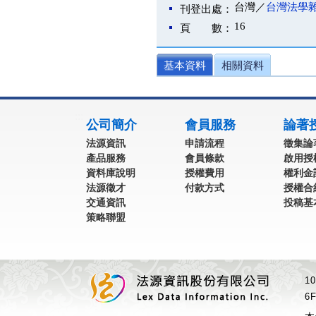
台灣／
台灣法學
刊登出處：
16
頁 數：
基本資料
相關資料
:::
公司簡介
會員服務
論著
法源資訊
申請流程
徵集論
產品服務
會員條款
啟用授
資料庫說明
授權費用
權利金
法源徵才
付款方式
授權合
交通資訊
投稿基
策略聯盟
1
6F