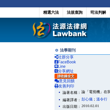
精選六法
法規查詢
司法判解
法學期刊
社群分享
FaceBook
Line
分享網址
請收錄全文
意見回饋
友善列印
論「電視機」在我
論著名稱：
彭心儀
；
溫令行
編著譯者：
2010.02.01
出版日期：