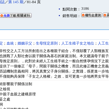
雜誌
／
第 145 期
／81-84 頁
3186
點閱次數：
銷售明細：
定
；
血統
；
婚姻示父
；
生母恆定原則
；
人工生殖子女之地位
；
人工生
非性交之人工方法所創造出之各種親子組合，不僅顛覆了人類種族亙
也挑戰了人類社會以親子關係為基石的家庭法制。本文建議母子親子
母推定原則」，此對於未經人工生殖手術之一般自然懷孕情況下之親
提供了一個修正「母子」間親子關係之機會，而且此修正機會之意義
否認機制意義相同，將其真實父子身分關係」之實踐，係更進一步地
不僅能夠具保障「子女之人格權」之效，並可更進一步地將男女平等
術影響親子關係法制
之檢視
中親子血親之建構原理
妥之處
洞