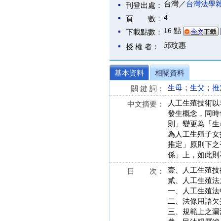
台灣／
台灣法學
刊登出處：
4
頁 數：
16 點
下載點數：
邱玟惠
授 權 者：
基本資料
相關資料
生母
；
生父
；
推
關 鍵 詞：
人工生殖技術以
中文摘要：
發生概念，同時
則」變更為「生
為人工生殖子女
推定」原則下之
係」上，如此則
壹、人工生殖技
目 次：
貳、人工生殖法
一、人工生殖法
二、法條用語欠
三、規範上之漏