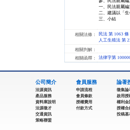
參、民法親屬編
一、民法親屬編
二、建議以「生
三、小結
民法 第 1063 條 (
相關法條：
人工生殖法 第 23、
相關判解：
法律字第 100000
相關函釋：
:::
公司簡介
會員服務
論著
法源資訊
申請流程
徵集論
產品服務
會員條款
啟用授
資料庫說明
授權費用
權利金
法源徵才
付款方式
授權合
交通資訊
投稿基
策略聯盟