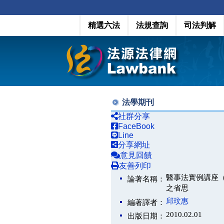
精選六法
法規查詢
司法判解
法學期刊
社群分享
FaceBook
Line
分享網址
意見回饋
友善列印
醫事法實例講座
論著名稱：
之省思
邱玟惠
編著譯者：
2010.02.01
出版日期：