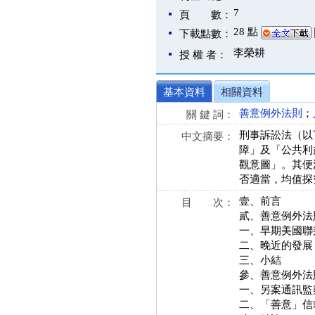
7
頁 數：
28 點
下載點數：
李榮耕
授 權 者：
基本資料
相關資料
善意例外法則
；
關 鍵 詞：
刑事訴訟法（以
中文摘要：
障」及「公共利
觀意圖」。其便
否適當，均值探
壹、前言
目 次：
貳、善意例外法
一、早期美國聯
二、晚近的發展
三、小結
參、善意例外法
一、另案通訊監
二、「善意」信