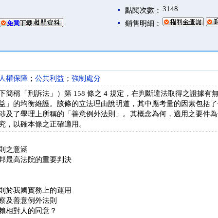
3148
點閱次數：
銷售明細：
人權保障
；
公共利益
；
強制處分
下簡稱「刑訴法」）第 158 條之 4 規定，在判斷違法取得之證據
益」的均衡維護。該條的立法理由說明道，其中應考量的因素包括了
涉及了學理上所稱的「善意例外法則」。其概念為何，適用之要件為
究，以確本條之正確適用。
則之意涵
邦最高法院的重要判決
則於我國實務上的運用
察及善意例外法則
賴相對人的同意？