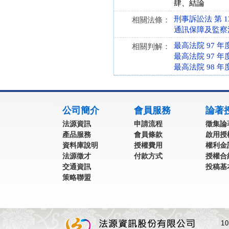
肆、結論
刑事訴訟法 第 131-
相關法條：
通訊保障及監察法 第 
最高法院 97 年
相關判解：
最高法院 97 年
最高法院 98 年
:::
公司簡介
會員服務
論著
法源資訊
申請流程
徵集論
產品服務
會員條款
啟用授
資料庫說明
授權費用
權利金
法源徵才
付款方式
授權合
交通資訊
投稿基
策略聯盟
1