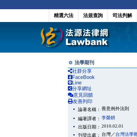
精選六法
法規查詢
司法判解
法學期刊
社群分享
FaceBook
Line
分享網址
意見回饋
友善列印
善意例外法則
論著名稱：
李榮耕
編著譯者：
2010.02.01
出版日期：
台灣／
台灣法學
刊登出處：