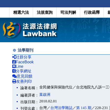
精選六法
法規查詢
司法判解
行政函釋
法學期刊
社群分享
FaceBook
Line
分享網址
意見回饋
友善列印
全民健保與保險代位／台北地院九八訴一三
論著名稱：
葉啟洲
編著譯者：
2010.02.01
出版日期：
台灣／
台灣法學雜誌
／
第 145 期
／228-231
刊登出處：