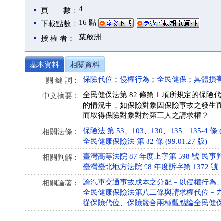
4
頁 數：
16 點
下載點數：
葉啟洲
授 權 者：
基本資料
相關資料
保險代位
；
侵權行為
；
全民健保
；
具體損
關 鍵 詞：
全民健保法第 82 條第 1 項所規定的保
中文摘要：
的情況中，如保險對象因保險事故之發生
而取得保險對象對於第三人之請求權？
保險法 第 53、103、130、135、135-4 條 (9
相關法條：
全民健康保險法 第 82 條 (99.01.27 版)
臺灣高等法院 87 年度上字第 598 號 民事
相關判解：
臺灣臺北地方法院 98 年度訴字第 1372 號
論汽車交通事故成本之分配－以侵權行為
相關論著：
全民健康保險法第八二條與請求權代位－
從保險代位、保險競合兩種觀點論全民健