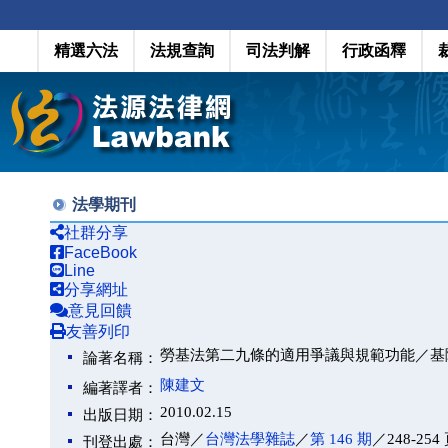
精選六法
法規查詢
司法判解
行政函釋
法學期刊
社群分享
FaceBook
Line
分享網址
意見回饋
友善列印
勞基法第二九條的適用爭議與規範功能／基
論著名稱：
陳建文
編著譯者：
2010.02.15
出版日期：
台灣／
台灣法學雜誌
／
第 146 期
／248-254
刊登出處：