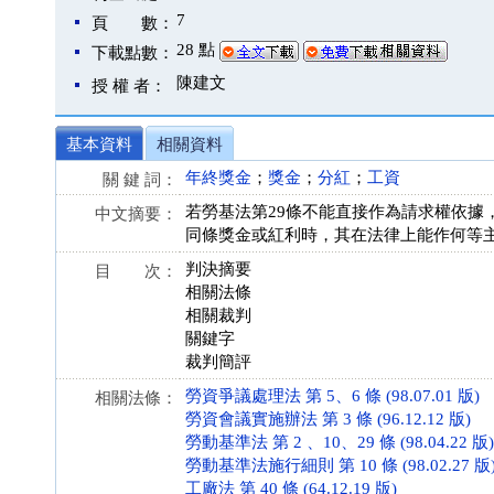
7
頁 數：
28 點
下載點數：
陳建文
授 權 者：
基本資料
相關資料
年終獎金
；
獎金
；
分紅
；
工資
關 鍵 詞：
若勞基法第29條不能直接作為請求權依據
中文摘要：
同條獎金或紅利時，其在法律上能作何等
判決摘要
目 次：
相關法條
相關裁判
關鍵字
裁判簡評
勞資爭議處理法 第 5、6 條 (98.07.01 版)
相關法條：
勞資會議實施辦法 第 3 條 (96.12.12 版)
勞動基準法 第 2 、10、29 條 (98.04.22 版)
勞動基準法施行細則 第 10 條 (98.02.27 版
工廠法 第 40 條 (64.12.19 版)