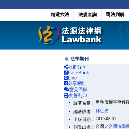
精選六法
法規查詢
司法判解
法學期刊
社群分享
FaceBook
Line
分享網址
意見回饋
友善列印
重整債權審查程
論著名稱：
林仁光
編著譯者：
2010.08.01
出版日期：
台灣／
台灣法學
刊登出處：