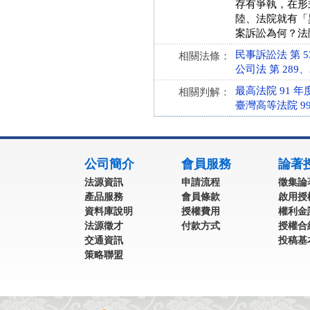
存有爭執，在形
陸、法院就有「
案訴訟為何？法院
民事訴訟法 第 538 
相關法條：
公司法 第 289、29
最高法院 91 年
相關判解：
臺灣高等法院 99
:::
公司簡介
會員服務
論著
法源資訊
申請流程
徵集論
產品服務
會員條款
啟用授
資料庫說明
授權費用
權利金
法源徵才
付款方式
授權合
交通資訊
投稿基
策略聯盟