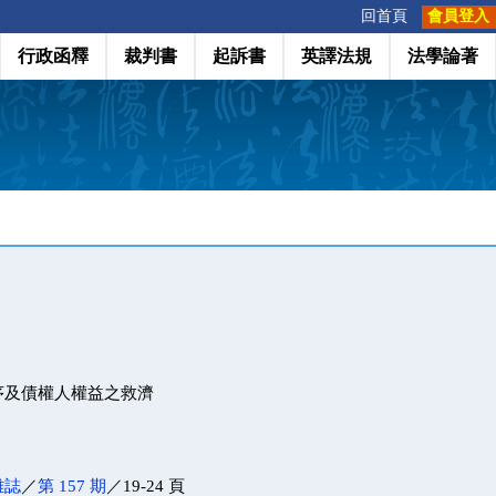
:::
回首頁
會員登入
行政函釋
裁判書
起訴書
英譯法規
法學論著
序及債權人權益之救濟
雜誌
／
第 157 期
／19-24 頁