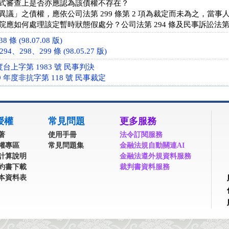
式審查上是否亦應認為該債權不存在？
異議」之債權，應依公司法第 299 條第 2 項為裁定而未為之，當
應如何處理該定暫時狀態假處分？公司法第 294 條及民事訴訟法第 
條 (98.07.08 版)
4、298、299 條 (98.05.27 版)
度台上字第 1983 號 民事判決
 年度非抗字第 118 號 民事裁定
授權
常見問題
更多服務
著
使用手冊
法令訂閱服務
權專區
常見問題集
金融法規自動關連AI
計算說明
金融法遵外規資料服務
約書下載
裁判書資料服務
本資料表