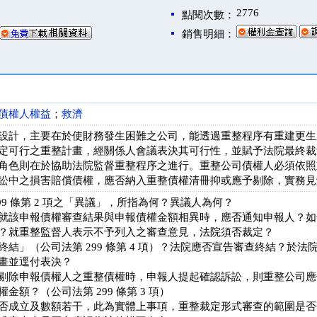
2776
點閱次數：
銷售明細：
債權人權益
；
救濟
設計，主要在於使財務發生困難之公司，能透過重整程序有重建更生
定可行之重整計畫，經關係人會議表決其可行性，並賦予法院最終裁
角色則在於協助法院監督重整程序之進行。重整公司債權人必須依照
訟中之損害賠償債權，應否納入重整債權清冊抑或應予剔除，實務見
99 條第 2 項之「異議」，所指為何？異議人為何？
就該申報債權審查結果與申報債權金額相異時，應否通知申報人？如
？就重整監督人表示不予列入之審查意見，法院須否裁定？
終結」（公司法第 299 條第 4 項）？法院應否宣告審查終結？於
畫並逕付表決？
剔除申報債權人之重整債權時，申報人提起確認訴訟，則重整公司應
金額？（公司法第 299 條第 3 項）
否成立及數額若干，此為實體上事項，重整裁定形式審查的範圍是否