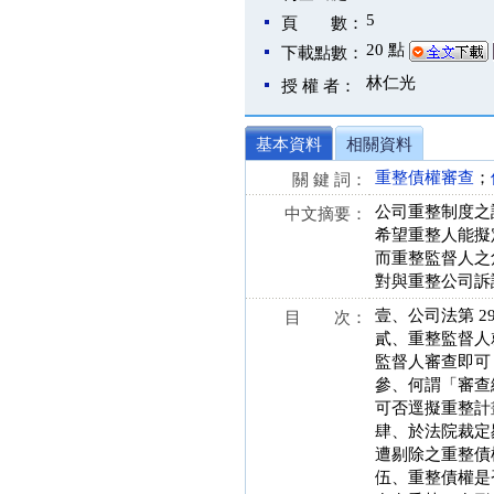
5
頁 數：
20 點
下載點數：
林仁光
授 權 者：
基本資料
相關資料
重整債權審查
；
關 鍵 詞：
公司重整制度之
中文摘要：
希望重整人能擬
而重整監督人之
對與重整公司訴
壹、公司法第 2
目 次：
貳、重整監督人
監督人審查即可
參、何謂「審查
可否逕擬重整計
肆、於法院裁定
遭剔除之重整債權
伍、重整債權是