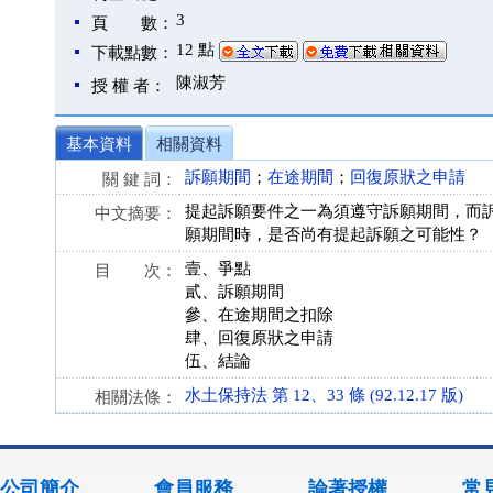
3
頁 數：
12 點
下載點數：
陳淑芳
授 權 者：
基本資料
相關資料
訴願期間
；
在途期間
；
回復原狀之申請
關 鍵 詞：
提起訴願要件之一為須遵守訴願期間，而
中文摘要：
願期間時，是否尚有提起訴願之可能性？
壹、爭點
目 次：
貳、訴願期間
參、在途期間之扣除
肆、回復原狀之申請
伍、結論
水土保持法 第 12、33 條 (92.12.17 版)
相關法條：
公司簡介
會員服務
論著授權
常