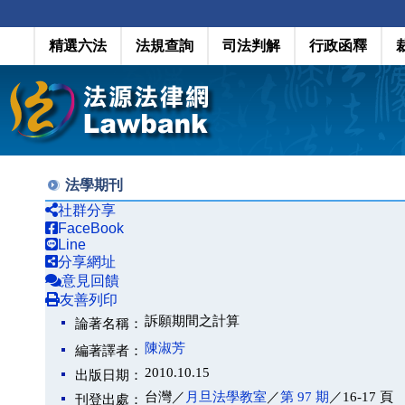
精選六法
法規查詢
司法判解
行政函釋
法學期刊
社群分享
FaceBook
Line
分享網址
意見回饋
友善列印
訴願期間之計算
論著名稱：
陳淑芳
編著譯者：
2010.10.15
出版日期：
台灣／
月旦法學教室
／
第 97 期
／16-17 頁
刊登出處：