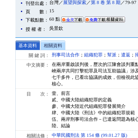
台灣／
展望與探索
／
第 8 卷 第 8 期
／79-97
刊登出處：
15
頁 數：
60 點
下載點數：
吳景欽
授 權 者：
基本資料
相關資料
刑事司法合作
；
組織犯罪
；
幫派
；
遣返
；
關 鍵 詞：
在兩岸重啟談判後，歷次的江陳會談判重點多
中文摘要：
峽兩岸共同打擊犯罪及司法互助協議」涉
七千多件，已看出協議的成效，但檢視此
核心。
壹、前言
目 次：
貳、中國大陸組織犯罪的定義
參、中國大陸近代組織犯罪發展簡介
肆、中國大陸《刑法》中的組織犯罪規範
伍、兩岸刑事司法合作－已遣返問題為核
陸、結論
中華民國刑法 第 154 條 (99.01.27 版)
相關法條：