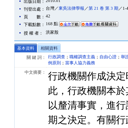
2010.01
出版日期：
台灣／
東吳法律學報
／
第 21 卷 第 3 期
／1-
刊登出處：
42
頁 數：
168 點
下載點數：
洪家殷
授 權 者：
基本資料
相關資料
行政調查
；
職權調查主義
；
自由心證
；
舉
關 鍵 詞：
例原則
；
當事人協力義務
中文摘要：
行政機關作成決定
此，行政機關本於
以釐清事實，進行
期之決定。有關行