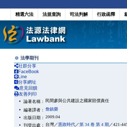
精選六法
法規查詢
司法判解
行政函釋
法學期刊
社群分享
FaceBook
Line
分享網址
意見回饋
友善列印
民間參與公共建設之國家賠償責任
論著名稱：
詹鎮榮
編著譯者：
2009.04
出版日期：
台灣／
憲政時代
／
第 34 卷 第 4 期
／421-44
刊登出處：