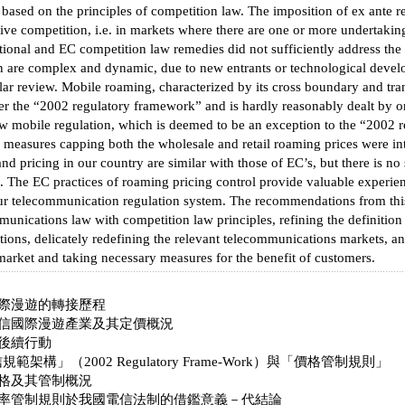
based on the principles of competition law. The imposition of ex ante r
ctive competition, i.e. in markets where there are one or more undertaki
ional and EC competition law remedies did not sufficiently address the
n are complex and dynamic, due to new entrants or technological develop
lar review. Mobile roaming, characterized by its cross boundary and tran
er the “2002 regulatory framework” and is hardly reasonably dealt by o
ew mobile regulation, which is deemed to be an exception to the “2002 
 measures capping both the wholesale and retail roaming prices were int
d pricing in our country are similar with those of EC’s, but there is no 
. The EC practices of roaming pricing control provide valuable experien
r telecommunication regulation system. The recommendations from this
unications law with competition law principles, refining the definitio
ations, delicately redefining the relevant telecommunications markets, 
arket and taking necessary measures for the benefit of customers.
際漫遊的轉接歷程
信國際漫遊產業及其定價概況
後續行動
規範架構」（2002 Regulatory Frame-Work）與「價格管制規則」
格及其管制概況
率管制規則於我國電信法制的借鑑意義－代結論