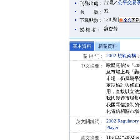
台灣／
公平交易
刊登出處：
32
頁 數：
128 點
下載點數：
魏杏芳
授 權 者：
基本資料
相關資料
2002 規範架構
關 鍵 詞：
歐體電信法「2
中文摘要：
及市場上具「顯
市場，仍屬競爭
定期檢討與修正
用，直接以立法
我國漫遊市場集
我國電信法制的
化電信相關市場
2002 Regulatory
英文關鍵詞：
Player
The EC “2002 reg
英文摘要：