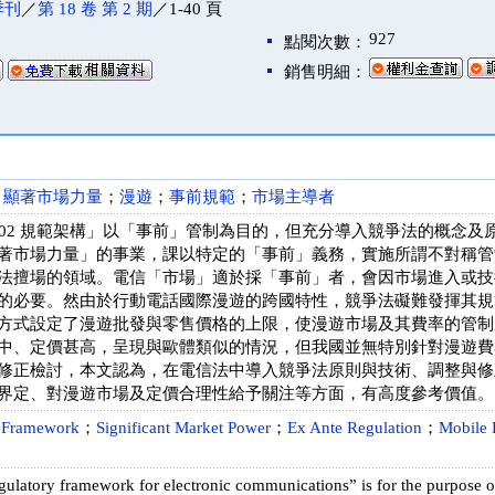
季刊
／
第 18 卷 第 2 期
／1-40 頁
927
點閱次數：
銷售明細：
；
顯著市場力量
；
漫遊
；
事前規範
；
市場主導者
002 規範架構」以「事前」管制為目的，但充分導入競爭法的概念
著市場力量」的事業，課以特定的「事前」義務，實施所謂不對稱管
法擅場的領域。電信「市場」適於採「事前」者，會因市場進入或技
的必要。然由於行動電話國際漫遊的跨國特性，競爭法礙難發揮其規
方式設定了漫遊批發與零售價格的上限，使漫遊市場及其費率的管制成
中、定價甚高，呈現與歐體類似的情況，但我國並無特別針對漫遊費
修正檢討，本文認為，在電信法中導入競爭法原則與技術、調整與修
界定、對漫遊市場及定價合理性給予關注等方面，有高度參考價值。
 Framework
；
Significant Market Power
；
Ex Ante Regulation
；
Mobile
ulatory framework for electronic communications” is for the purpose of