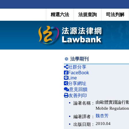
精選六法
法規查詢
司法判解
法學期刊
社群分享
FaceBook
Line
分享網址
意見回饋
友善列印
由歐體實踐論行動電話國際
論著名稱：
Mobile Regulation
魏杏芳
編著譯者：
2010.04
出版日期：