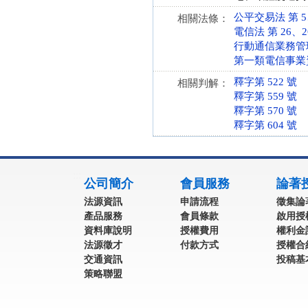
公平交易法 第 5、5
相關法條：
電信法 第 26、26-
行動通信業務管理規則
第一類電信事業資費管
釋字第 522 號
相關判解：
釋字第 559 號
釋字第 570 號
釋字第 604 號
:::
公司簡介
會員服務
論著
法源資訊
申請流程
徵集論
產品服務
會員條款
啟用授
資料庫說明
授權費用
權利金
法源徵才
付款方式
授權合
交通資訊
投稿基
策略聯盟