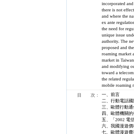
incorporated and 
there is not effe
and where the nat
ex ante regulatio
the need for regu
unique issue und
authority. The n
proposed and the
roaming market an
market in Taiwan
and modifying ou
toward a telecomm
the related regul
mobile roaming m
一、前言
目 次：
二、行動電話國
三、歐體行動通
四、歐體機關的
五、「2002 電信
六、我國漫遊價
七、歐體漫遊費