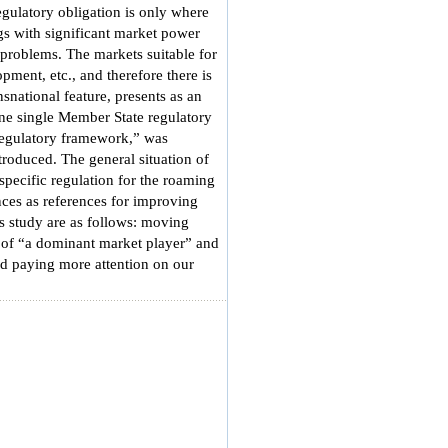
egulatory obligation is only where
ngs with significant market power
 problems. The markets suitable for
ment, etc., and therefore there is
snational feature, presents as an
ne single Member State regulatory
regulatory framework,” was
roduced. The general situation of
specific regulation for the roaming
ces as references for improving
 study are as follows: moving
n of “a dominant market player” and
and paying more attention on our