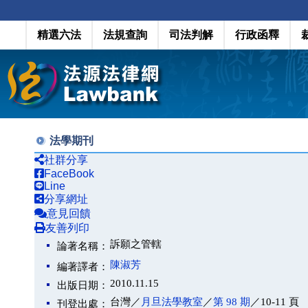
精選六法
法規查詢
司法判解
行政函釋
法學期刊
社群分享
FaceBook
Line
分享網址
意見回饋
友善列印
訴願之管轄
論著名稱：
陳淑芳
編著譯者：
2010.11.15
出版日期：
台灣／
月旦法學教室
／
第 98 期
／10-11 頁
刊登出處：