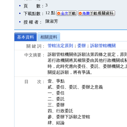
3
頁 數：
12 點
下載點數：
陳淑芳
授 權 者：
基本資料
相關資料
管轄法定原則
；
委辦
；
訴願管轄機關
關 鍵 詞：
訴願管轄機關依訴願法第四條之規定，原
中文摘要：
若行政機關將其權限委由其他行政機關或
時，此時究應向委任、委託、委辦機關之
關提起訴願，將有爭議。
壹、爭點
目 次：
貳、委任、委託、委辦之意義
一、委任
二、委託
三、委辦
四、行政委託
參、委辦下訴願之管轄
肆、結論