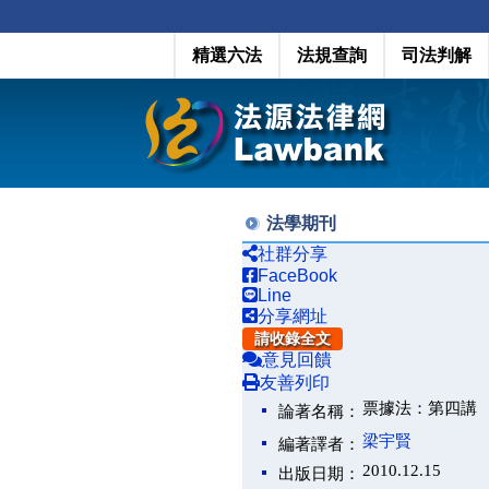
精選六法
法規查詢
司法判解
法學期刊
社群分享
FaceBook
Line
分享網址
請收錄全文
意見回饋
友善列印
票據法：第四講
論著名稱：
梁宇賢
編著譯者：
2010.12.15
出版日期：