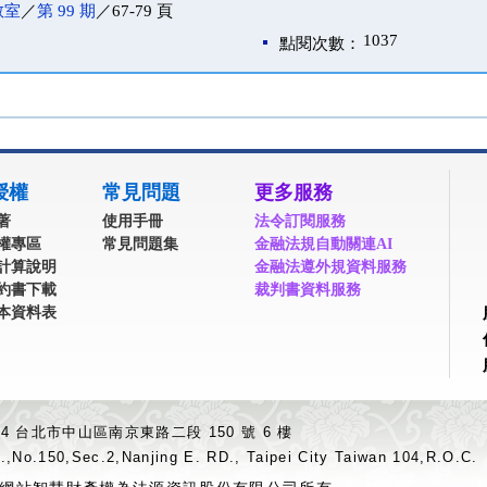
教室
／
第 99 期
／67-79 頁
1037
點閱次數：
授權
常見問題
更多服務
著
使用手冊
法令訂閱服務
權專區
常見問題集
金融法規自動關連AI
計算說明
金融法遵外規資料服務
約書下載
裁判書資料服務
本資料表
04 台北市中山區南京東路二段 150 號 6 樓
.,No.150,Sec.2,Nanjing E. RD., Taipei City Taiwan 104,R.O.C.