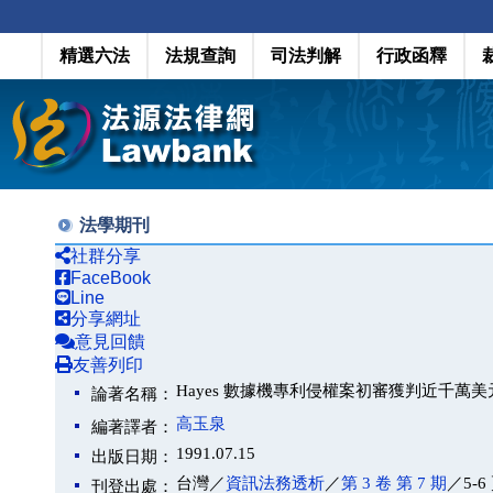
精選六法
法規查詢
司法判解
行政函釋
法學期刊
社群分享
FaceBook
Line
分享網址
意見回饋
友善列印
Hayes 數據機專利侵權案初審獲判近千萬美
論著名稱：
高玉泉
編著譯者：
1991.07.15
出版日期：
台灣／
資訊法務透析
／
第 3 卷 第 7 期
／5-6
刊登出處：