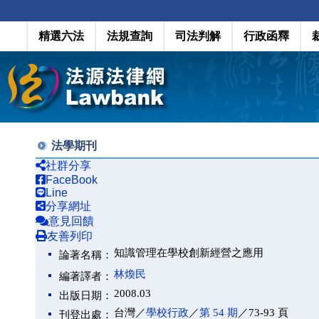
精選六法
法規查詢
司法判解
行政函釋
法學期刊
社群分享
FaceBook
Line
分享網址
意見回饋
友善列印
知識管理在學校創新經營之應用
論著名稱：
林煥民
編著譯者：
2008.03
出版日期：
台灣／
學校行政
／
第 54 期
／73-93 頁
刊登出處：