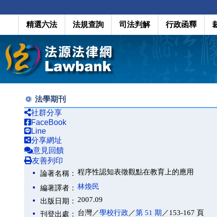
精選六法
法規查詢
司法判解
行政函釋
法學期刊
社群分享
FaceBook
Line
分享網址
意見回饋
友善列印
程序性認知表徵觀點在教育上的應用
論著名稱：
林煥民
編著譯者：
2007.09
出版日期：
台灣／
學校行政
／
第 51 期
／153-167 頁
刊登出處：