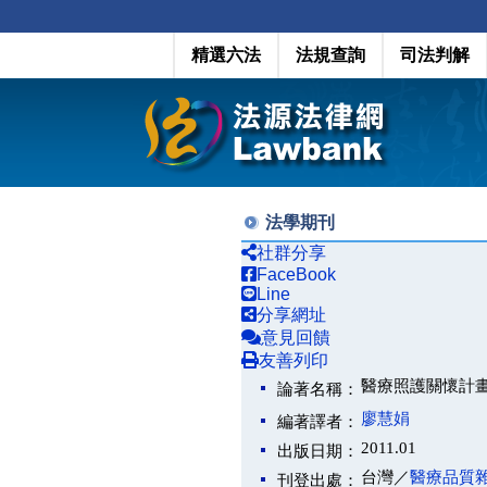
精選六法
法規查詢
司法判解
法學期刊
社群分享
FaceBook
Line
分享網址
意見回饋
友善列印
醫療照護關懷計
論著名稱：
廖慧娟
編著譯者：
2011.01
出版日期：
台灣／
醫療品質
刊登出處：