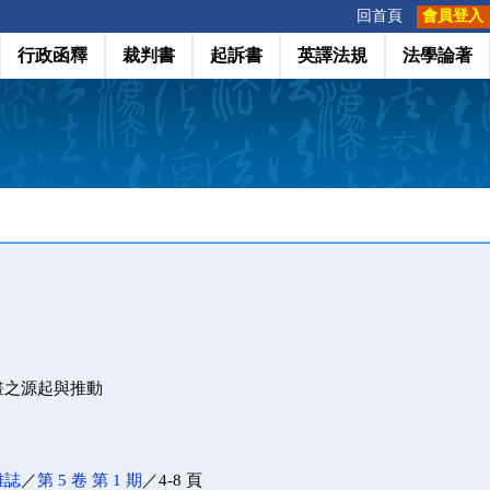
:::
回首頁
會員登入
行政函釋
裁判書
起訴書
英譯法規
法學論著
畫之源起與推動
雜誌
／
第 5 卷 第 1 期
／4-8 頁