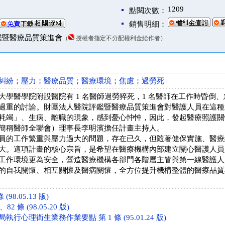
1209
點閱次數：
銷售明細：
鑑暨醫療品質策進會
（
授權者指定不分配權利金給作者）
糾紛
；
壓力
；
醫療品質
；
醫療環境
；
焦慮
；
過勞死
大學醫學院附設醫院有 1 名醫師過勞猝死，1 名醫師在工作時昏倒、
過重的討論。財團法人醫院評鑑暨醫療品質策進會對醫護人員在這種
耗竭」、生病、離職的現象，感到憂心忡忡，因此，發起醫療照護關
簡稱醫師全聯會）理事長李明濱擔任計畫主持人。
員的工作繁重與壓力過大的問題，存在已久，但隨著健保實施、醫療
大。這項計畫的核心宗旨，是希望在醫療機構內部建立關心醫護人員
工作環境更為安全，營造醫療機構各部門各階層主管與第一線醫護人
的自我關懷、相互關懷及醫病關懷，全方位提升機構整體的醫療品質
(98.05.13 版)
2 條 (98.05.20 版)
行心理衛生業務作業要點 第 1 條 (95.01.24 版)