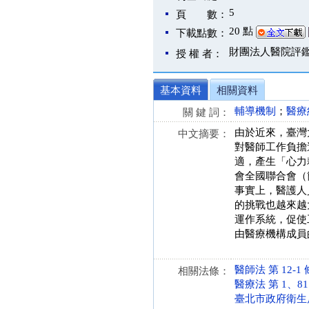
5
頁 數：
20 點
下載點數：
財團法人醫院評
授 權 者：
基本資料
相關資料
輔導機制
；
醫療
關 鍵 詞：
由於近來，臺灣
中文摘要：
對醫師工作負擔
適，產生「心力
會全國聯合會（
事實上，醫護人
的挑戰也越來越
運作系統，促使
由醫療機構成員
醫師法 第 12-1 條 
相關法條：
醫療法 第 1、81、8
臺北市政府衛生局執