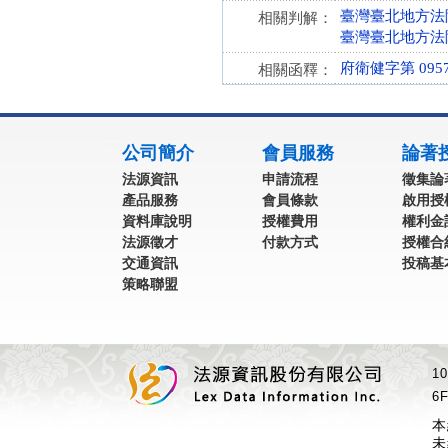
臺灣臺北地方法院 
相關判解：
臺灣臺北地方法院
府衛健字第 09572
相關函釋：
:::
公司簡介
會員服務
論著
法源資訊
申請流程
徵集論
產品服務
會員條款
啟用授
資料庫說明
授權費用
權利金
法源徵才
付款方式
授權合
交通資訊
投稿基
策略聯盟
1
6F
本
未