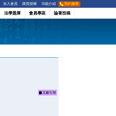
加入會員
購買授權
功能介紹
預約服務
法學題庫
會員專區
論著投稿
文獻引用