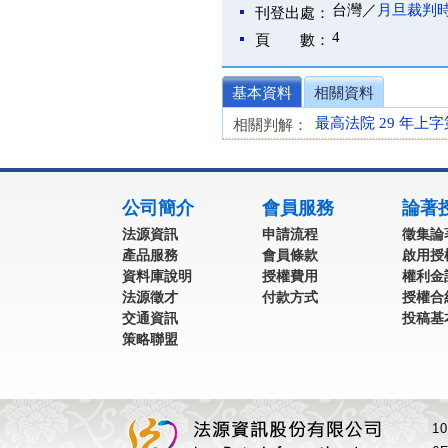
台灣／
月旦裁判
刊登出處：
4
頁 數：
基本資料
相關資料
最高法院 29 年上字
相關判解：
:::
公司簡介
會員服務
論著
法源資訊
申請流程
徵集論
產品服務
會員條款
啟用授
資料庫說明
授權費用
權利金
法源徵才
付款方式
授權合
交通資訊
投稿基
策略聯盟
1