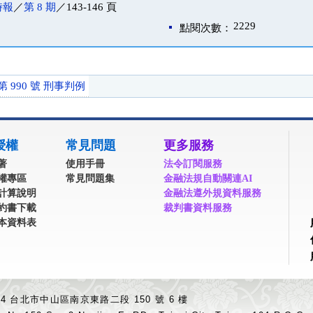
時報
／
第 8 期
／143-146 頁
2229
點閱次數：
第 990 號 刑事判例
授權
常見問題
更多服務
著
使用手冊
法令訂閱服務
權專區
常見問題集
金融法規自動關連AI
計算說明
金融法遵外規資料服務
約書下載
裁判書資料服務
本資料表
04 台北市中山區南京東路二段 150 號 6 樓