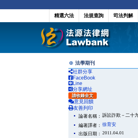
精選六法
法規查詢
司法判解
法學期刊
社群分享
FaceBook
Line
分享網址
請收錄全文
意見回饋
友善列印
訴訟詐欺－二十
論著名稱：
徐育安
編著譯者：
2011.04.01
出版日期：