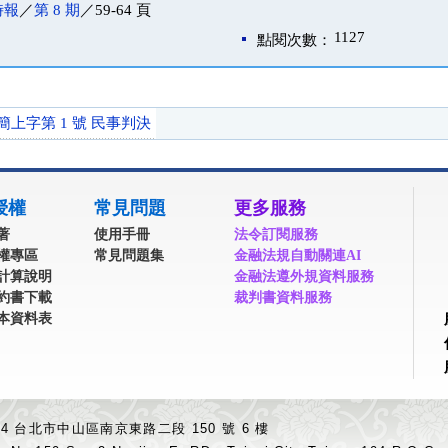
時報
／
第 8 期
／59-64 頁
1127
點閱次數：
簡上字第 1 號 民事判決
授權
常見問題
更多服務
著
使用手冊
法令訂閱服務
權專區
常見問題集
金融法規自動關連AI
計算說明
金融法遵外規資料服務
約書下載
裁判書資料服務
本資料表
04 台北市中山區南京東路二段 150 號 6 樓