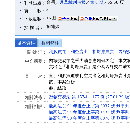
台灣／
月旦裁判時報
／
第 8 期
／55-58 頁
刊登出處：
4
頁 數：
16 點
下載點數：
劉連煜
授 權 者：
基本資料
相關資料
利多買進
；
利空賣出
；
相對應買賣
；
內線
關 鍵 詞：
內線交易罪之重大消息應如何界定，本文將藉
中文摘要：
賣出之「相對應買賣」是否為內線交易成
壹、利多買進或利空賣出之相對應買賣才
目 次：
貳、本案分析
參、結語
證券交易法 第 157-1、175 條 (77.01.29 版
相關法條：
最高法院 91 年度台上字第 3037 號 刑事
相關判解：
最高法院 94 年度台上字第 1433 號 刑事
最高法院 99 年度台上字第 8070 號 刑事