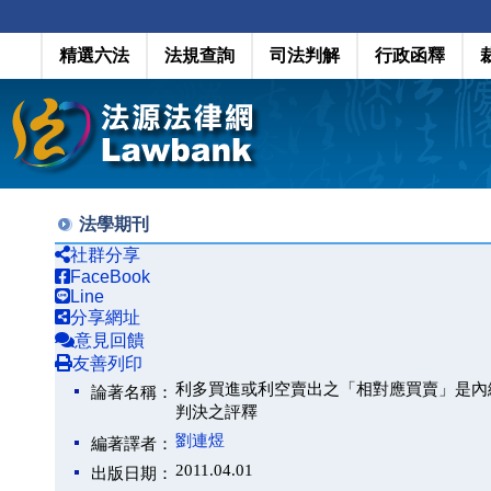
精選六法
法規查詢
司法判解
行政函釋
法學期刊
社群分享
FaceBook
Line
分享網址
意見回饋
友善列印
利多買進或利空賣出之「相對應買賣」是內
論著名稱：
判決之評釋
劉連煜
編著譯者：
2011.04.01
出版日期：