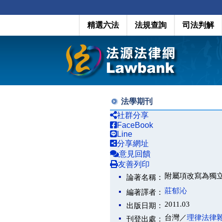
精選六法
法規查詢
司法判解
法學期刊
社群分享
FaceBook
Line
分享網址
意見回饋
友善列印
附屬項改寫為獨
論著名稱：
莊郁沁
編著譯者：
2011.03
出版日期：
台灣／
理律法律
刊登出處：