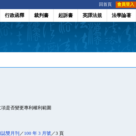
:::
回首頁
會員登入
行政函釋
裁判書
起訴書
英譯法規
法學論著
立項是否變更專利權利範圍
雜誌雙月刊
／
100 年 3 月號
／3 頁