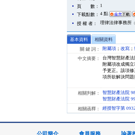
1
頁 數：
4 點
下載點數：
理律法律事務所
授 權 者：
基本資料
相關資料
附屬項
；
改寫
；
關 鍵 詞：
台灣智慧財產法
中文摘要：
附屬項改成獨立
予更正。該項修
項所欲解決問題
智慧財產法院 98
相關判解：
智慧財產法院 99
經授智字第 09320
相關函釋：
:::
公司簡介
會員服務
論著