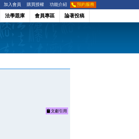
加入會員
購買授權
功能介紹
預約服務
法學題庫
會員專區
論著投稿
文獻引用