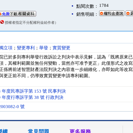
1784
點閱次數：
銷售明細：
（
授權者指定不分配權利金給作者）
獨立項
；
變更專利
；
舉發
；
實質變更
院已於多則專利舉發行政訴訟之判決中表示見解，認為「既將原來已
項，其權利範圍並無任何變動，當然亦可准予更正」此僅形式之改寫
正係將前述智慧財產法院判決之內容進一步細緻化，亦即如此等改寫
與更正前不同，仍導致實質變更申請專利範圍。
 年度民專訴字第 153 號 民事判決
 年度行專訴字第 38 號 行政判決
03082-0 號
授權
常見問題
更多服務