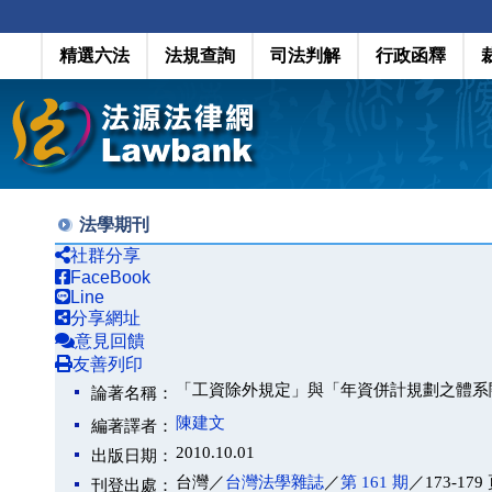
精選六法
法規查詢
司法判解
行政函釋
法學期刊
社群分享
FaceBook
Line
分享網址
意見回饋
友善列印
「工資除外規定」與「年資併計規劃之體系
論著名稱：
陳建文
編著譯者：
2010.10.01
出版日期：
台灣／
台灣法學雜誌
／
第 161 期
／173-179
刊登出處：