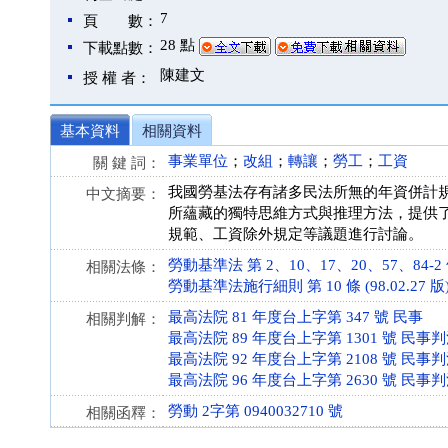
7
頁 數：
28 點
下載點數：
陳建文
授 權 者：
基本資料
相關資料
事業單位
；
改組
；
轉讓
；
勞工
；
工資
關 鍵 詞：
我國勞基法存有諸多民法所無的年資併計
中文摘要：
所蘊藏的獨特思維方式與推理方法，提供
規範、工資除外規定等議題進行討論。
勞動基準法 第 2、10、17、20、57、84-2 條 (
相關法條：
勞動基準法施行細則 第 10 條 (98.02.27 版
最高法院 81 年度台上字第 347 號 民事
相關判解：
最高法院 89 年度台上字第 1301 號 民事
最高法院 92 年度台上字第 2108 號 民事
最高法院 96 年度台上字第 2630 號 民事
勞動 2字第 0940032710 號
相關函釋：