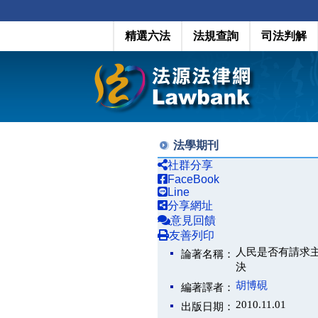
精選六法
法規查詢
司法判解
法學期刊
社群分享
FaceBook
Line
分享網址
意見回饋
友善列印
人民是否有請求
論著名稱：
決
胡博硯
編著譯者：
2010.11.01
出版日期：