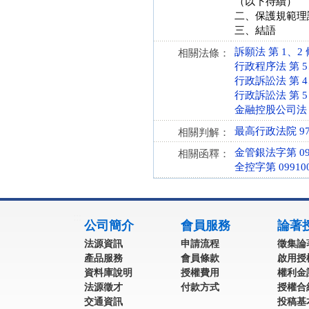
（以下待續）
二、保護規範理
三、結語
訴願法 第 1、2 條 
相關法條：
行政程序法 第 5、9
行政訴訟法 第 4、5
行政訴訟法 第 5 條 
金融控股公司法 第 3
最高行政法院 97
相關判解：
金管銀法字第 099
相關函釋：
全控字第 099100
:::
公司簡介
會員服務
論著
法源資訊
申請流程
徵集論
產品服務
會員條款
啟用授
資料庫說明
授權費用
權利金
法源徵才
付款方式
授權合
交通資訊
投稿基