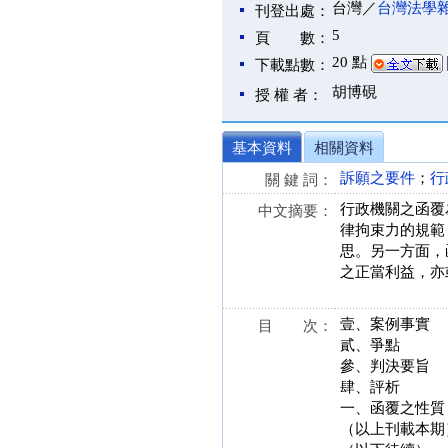
台灣／
台灣法學
刊登出處：
5
頁 數：
20 點
下載點數：
胡博硯
授 權 者：
基本資料
相關資料
訴願之要件
；
行
關 鍵 詞：
行政機關之函覆
中文摘要：
律拘束力的規範
思。另一方面，
之正當利益，亦
壹、案例事實
目 次：
貳、爭點
參、判決要旨
肆、評析
一、函覆之性質
（以上刊載本期