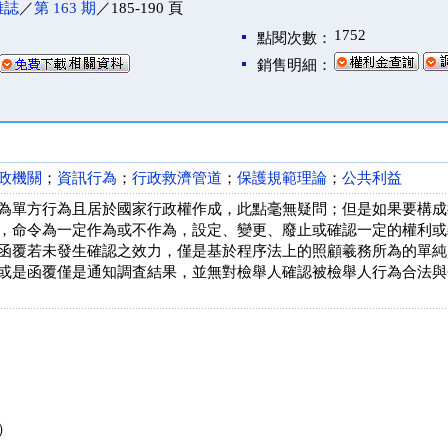
雜誌
／
第 163 期
／185-190 頁
1752
點閱次數：
銷售明細：
政機關
；
資訊行為
；
行政救濟管道
；
保護規範理論
；
公共利益
為單方行為且居於國家行政權作成，此點毫無疑問；但是如果要構成
，命令為一定作為或不作為，設定、變更、廢止或確認一定的權利或
函覆若未發生確認之效力，僅是基於程序法上的照顧羲務所為的單純
或是函覆僅是通知調査結果，並無對檢舉人確認被檢舉人行為合法與
）