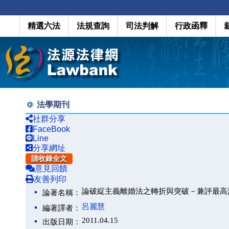
精選六法
法規查詢
司法判解
行政函釋
法學期刊
社群分享
FaceBook
Line
分享網址
請收錄全文
意見回饋
友善列印
論破綻主義離婚法之轉折與突破－兼評最高
論著名稱：
呂麗慧
編著譯者：
2011.04.15
出版日期：