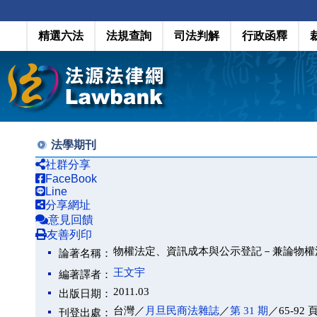
精選六法
法規查詢
司法判解
行政函釋
法學期刊
社群分享
FaceBook
Line
分享網址
意見回饋
友善列印
物權法定、資訊成本與公示登記－兼論物權
論著名稱：
王文宇
編著譯者：
2011.03
出版日期：
台灣／
月旦民商法雜誌
／
第 31 期
／65-92 
刊登出處：