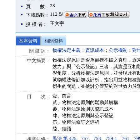
28
頁 數：
112 點
下載點數：
王文宇
授 權 者：
基本資料
相關資料
物權法定主義
；
資訊成本
；
公示機制
；
對
關 鍵 詞：
物權法定原則是否為顛撲不破之真理，近
中文摘要：
效力」與「公示登記」三者，其實是互相
學角度，分析物權法定原則，並發現此有
就物權法修訂加以評析，指出用益物權種
衍生的問題，並檢討分管契約對世效力於
壹、前言
目 次：
貳、物權法定原則的鬆動與解構
參、物權法定原則與資訊成本
肆、物權法定原則與公示登記
伍、物權法修訂之評析
陸、結語
民法 第 425、757、758、759-1、761、799
相關法條：