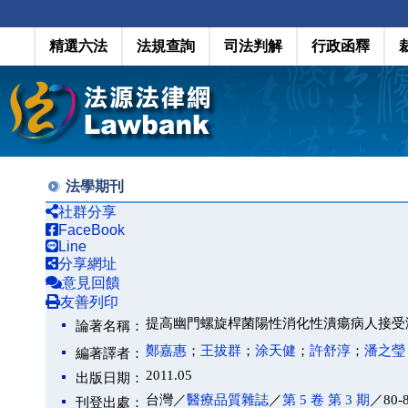
精選六法
法規查詢
司法判解
行政函釋
法學期刊
社群分享
FaceBook
Line
分享網址
意見回饋
友善列印
提高幽門螺旋桿菌陽性消化性潰瘍病人接受
論著名稱：
鄭嘉惠
；
王拔群
；
涂天健
；
許舒淳
；
潘之瑩
編著譯者：
2011.05
出版日期：
台灣／
醫療品質雜誌
／
第 5 卷 第 3 期
／80-
刊登出處：