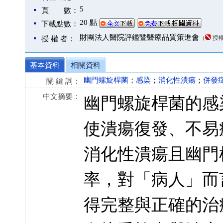
5
頁 數：
20 點
下載點數：
財團法人醫院評鑑暨醫療品質策進會
（
授
授 權 者：
基本資料
相關資料
幽門螺旋桿菌
；
感染
；
消化性潰瘍
；
併發
關 鍵 詞：
中文摘要：
幽門螺旋桿菌的感
使潰瘍復發、不易
消化性潰瘍且幽門
率，對「病人」而
得完整與正確的治