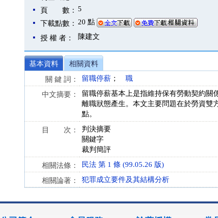
5
頁 數：
20 點
下載點數：
陳建文
授 權 者：
基本資料
相關資料
留職停薪
；
離職
關 鍵 詞：
留職停薪基本上是指維持保有勞動契約關
中文摘要：
離職狀態產生。本文主要問題在於勞資雙
點。
判決摘要
目 次：
關鍵字
裁判簡評
民法 第 1 條 (99.05.26 版)
相關法條：
犯罪成立要件及其結構分析
相關論著：