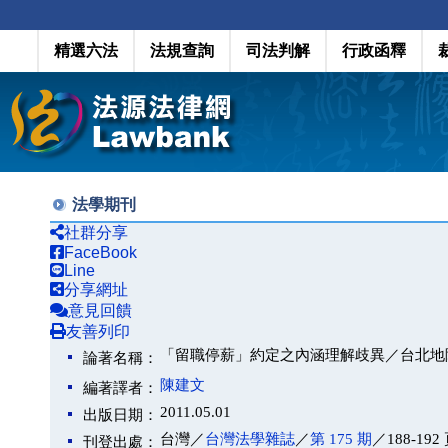
精選六法
法規查詢
司法判解
行政函釋
法學期刊
社群分享
FaceBook
Line
分享網址
意見回饋
友善列印
「留職停薪」約定之內涵理解歧異／台北地院 9
論著名稱：
陳建文
編著譯者：
2011.05.01
出版日期：
台灣／
台灣法學雜誌
／
第 175 期
／188-192
刊登出處：