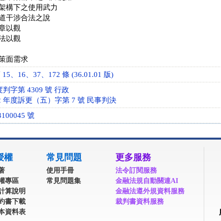
架構下之使用武力
道干涉合法之說
章以觀
法以觀
策面需求
、16、37、172 條 (36.01.01 版)
判字第 4309 號 行政
2 年度訴更（五）字第 7 號 民事判決
100045 號
授權
常見問題
更多服務
著
使用手冊
法令訂閱服務
權專區
常見問題集
金融法規自動關連AI
計算說明
金融法遵外規資料服務
約書下載
裁判書資料服務
本資料表