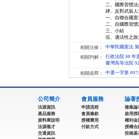
二、國際習慣法
肆、反對武裝人
一、自聯合國憲
二、自國際習慣
三、小結
伍、適法性之政
中華民國憲法 第 15
相關法條：
行政法院 88 年度
相關判解：
臺灣高等法院 9
中選一字第 0973
相關函釋：
:::
公司簡介
會員服務
論著
法源資訊
申請流程
徵集論
產品服務
會員條款
啟用授
資料庫說明
授權費用
權利金
法源徵才
付款方式
授權合
交通資訊
投稿基