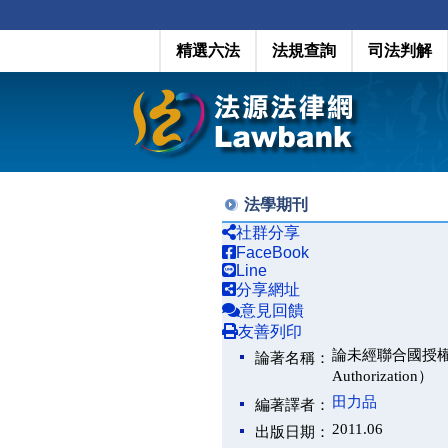
精選六法
法規查詢
司法判解
法學期刊
社群分享
FaceBook
Line
分享網址
意見回饋
友善列印
論未經聯合國授權之武裝人道
論著名稱：
Authorization）
田力品
編著譯者：
2011.06
出版日期：