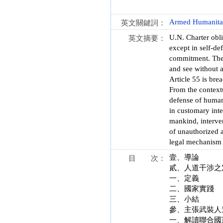
Armed Humanitar
英文關鍵詞：
U.N. Charter obli
英文摘要：
except in self-de
commitment. Ther
and see without a
Article 55 is brea
From the contextu
defense of human 
in customary int
mankind, interven
of unauthorized a
legal mechanism f
壹、導論
目 次：
貳、人道干涉之
一、定義
二、國家實踐
三、小結
參、主張武裝人
一、解讀聯合國