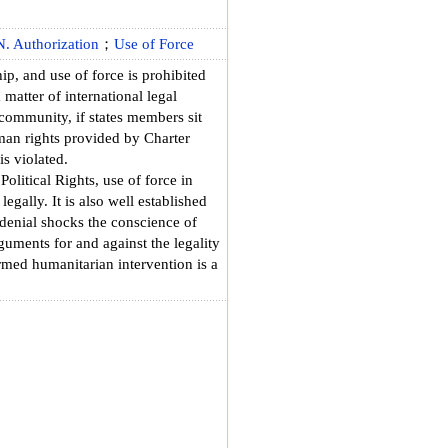
. Authorization
；
Use of Force
ip, and use of force is prohibited
matter of international legal
community, if states members sit
uman rights provided by Charter
is violated.
litical Rights, use of force in
egally. It is also well established
denial shocks the conscience of
guments for and against the legality
rmed humanitarian intervention is a