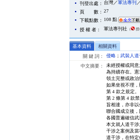
台灣／
軍法專刊
刊登出處：
27
頁 數：
108 點
下載點數：
軍法專刊社
（
授
授 權 者：
基本資料
相關資料
侵略
；
武裝人道
關 鍵 詞：
未經授權或同意
中文摘要：
為持續存在。憲
領土完整或政治
如果坐視不理，
第 4 款之規定。
第 2 條第 
旨相達，亦非以
聯合國成立後，
各國普遍確信武
本文就人道干涉
干涉之案例及當
道干涉，在特定