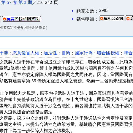
／
第 57 卷 第 3 期
／216-242 頁
2983
點閱次數：
銷售明細：
權者指定不分配權利金給作者）
干涉
；
恣意侵害人權
；
適法性
；
自衛
；
國家行為
；
聯合國授權
；
聯合
之武裝人道干涉在聯合國成立之前即已存在，聯合國成立後，此項為
章第2條第4款規定，禁止使用武力或以與聯合國宗旨不符之任何其
獨立。憲章亦規定保障人權為國際間之共同任務。因此，當國際間有
顯然有達憲章第 55 條所定促進人權之義務。然而一旦發動未經授權或
4 款禁止使用武力之規定，應不包括武裝人道干涉，因為真誠而具有善
侵害領土完整或政治獨立為目標。在十九世紀末，國際習慣法巳容許
國際社會持續期待人道干涉之合法性，而各國也持續武裝人道干涉的
装人道救援合於國際習慣法。
之定義，採取中立之解釋，並對武裝人道干涉適法性之肯定說及否定
事國之主張，末提出合法性之政策考量。基於聯合國憲章及國際習慣
條件下為進一步保障人權之合法機制。