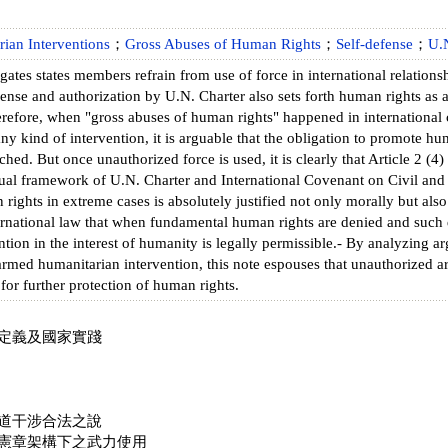
ian Interventions
；
Gross Abuses of Human Rights
；
Self-defense
；
U.N
gates states members refrain from use of force in international relationsh
fense and authorization by U.N. Charter also sets forth human rights as a 
efore, when "gross abuses of human rights" happened in international 
ny kind of intervention, it is arguable that the obligation to promote h
ched. But once unauthorized force is used, it is clearly that Article 2 (4) 
al framework of U.N. Charter and International Covenant on Civil and Po
rights in extreme cases is absolutely justified not only morally but also l
ernational law that when fundamental human rights are denied and such 
tion in the interest of humanity is legally permissible.- By analyzing ar
rmed humanitarian intervention, this note espouses that unauthorized a
or further protection of human rights.
定義及國家實踐
道干涉合法之說
憲章架構下之武力使用