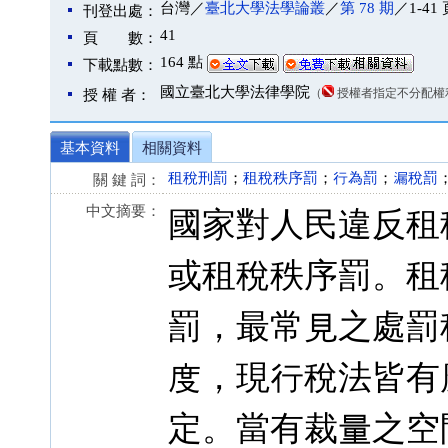
台灣／
臺北大學法學論叢
／
第 78 期
／1-41 
刊登出處：
41
頁 數：
164 點
下載點數：
國立臺北大學法律學院
（
授權者指定不分配權
授 權 者：
基本資料
相關資料
租稅刑罰
；
租稅秩序罰
；
行為罰
；
漏稅罰
關 鍵 詞：
中文摘要：
國家對人民違反租
或租稅秩序罰。租
罰，最常見之處罰
度，現行稅法皆有
定。當有裁量之空