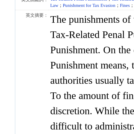
Law
；
Punishment for Tax Evasion
；
Fines
英文摘要：
The punishments of v
Tax-Related Penal P
Punishment. On the d
Punishment means, t
authorities usually t
To the amount of fine
discretion. While th
difficult to administr