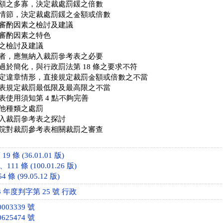
額之多寡，決定裁處罰鍰之倍數
情節，決定裁處罰鍰之金額或倍數
審酌因素之檢討及建議
審酌因素之特色
之檢討及建議
者，應無納入裁罰參考表之必要
過於簡化，與行政罰法第 18 條之要求不符
定違章情形，直接規定裁罰金額或倍數之不當
表規定裁罰最低限及最高限之不當
表使用須知第 4 點不夠完善
他種類之處罰
入裁罰參考表之探討
院對裁罰參考表相關裁罰之審查
 條 (36.01.01 版)
11 條 (100.01.26 版)
 條 (99.05.12 版)
 年度判字第 25 號 行政
003339 號
625474 號