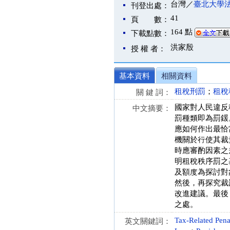
台灣／
臺北大學
刊登出處：
41
頁 數：
164 點
下載點數：
洪家殷
授 權 者：
基本資料
相關資料
租稅刑罰
；
租稅
關 鍵 詞：
國家對人民違反
中文摘要：
罰種類即為罰鍰
應如何作出最恰
機關於行使其裁
時應審酌因素之
明租稅秩序罰之
及額度為探討對
然後，再探究裁
改進建議。最後
之處。
Tax-Related Pen
英文關鍵詞：