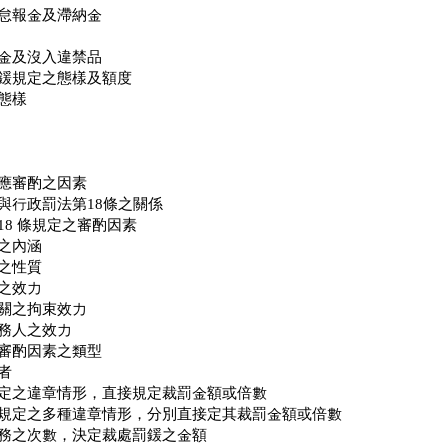
怠報金及滯納金
金及沒入違禁品
鍰規定之態樣及額度
態樣
應審酌之因素
與行政罰法第18條之關係
18 條規定之審酌因素
之內涵
之性質
之效力
關之拘束效力
務人之效力
審酌因素之類型
者
定之違章情形，直接規定裁罰金額或倍數
規定之多種違章情形，分別直接定其裁罰金額或倍數
務之次數，決定裁處罰鍰之金額