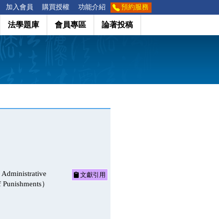
加入會員
購買授權
功能介紹
預約服務
法學題庫
會員專區
論著投稿
strative
文獻引用
 of Punishments）