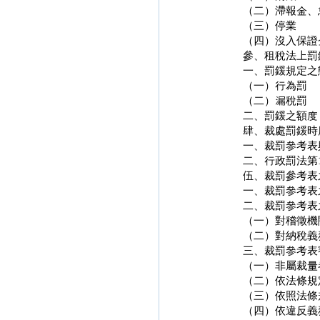
（二）滯報金、
（三）停業
（四）沒入保證
參、租稅法上罰
一、罰鍰規定之
（一）行為罰
（二）漏稅罰
二、罰鍰之額度
肆、裁處罰鍰時
一、裁罰參考表
二、行政罰法第
伍、裁罰參考表
一、裁罰參考表
二、裁罰參考表
（一）對稽徵機
（二）對納稅義
三、裁罰參考表
（一）非屬裁量
（二）依法條規
（三）依照法條
（四）依違反義