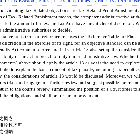
t for Tax Evasion
；
Fines
；
Discretion of fines
；
Article 18 of Administr
of violating Tax-Related objections are Tax-Related Penal Punishment
ds of Tax- Related Punishment means, the competent administrative author
. To the amount of fines, the Tax Acts have the articles of discretion. W
o administrative authorities to decide.
inance in its terms of reference releases the “Reference Table for Fines
s discretion in the exercise of its right, for an objective standard can be
nalty Act come into force and in its article 18 also set up the considera
lpability of the act in breach of duty under administrative law. Whether 
shments” above should apply the article 18 or not is the need to explore
d like to explain the basic concept of tax penalty, including tax penaltie
, the considerations of article 18 would be discussed, Moreover, we wil
tors trials and engage in a further review and suggest possible the re
return to the court’s review, summarized the position of a Court order t
f the obligations, and shall be for the improvement.
之概念
租稅秩序罰
之種類