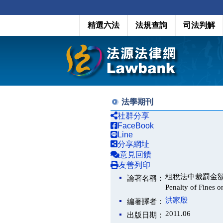
精選六法
法規查詢
司法判解
法學期刊
社群分享
FaceBook
Line
分享網址
意見回饋
友善列印
租稅法中裁罰金額及
論著名稱：
Penalty of Fines 
洪家殷
編著譯者：
2011.06
出版日期：