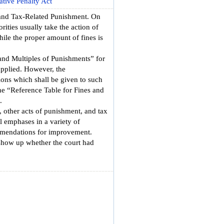
ative Penalty Act
 and Tax-Related Punishment. On
ities usually take the action of
hile the proper amount of fines is
 and Multiples of Punishments” for
 applied. However, the
tions which shall be given to such
the “Reference Table for Fines and
.
s, other acts of punishment, and tax
l emphases in a variety of
commendations for improvement.
o show up whether the court had