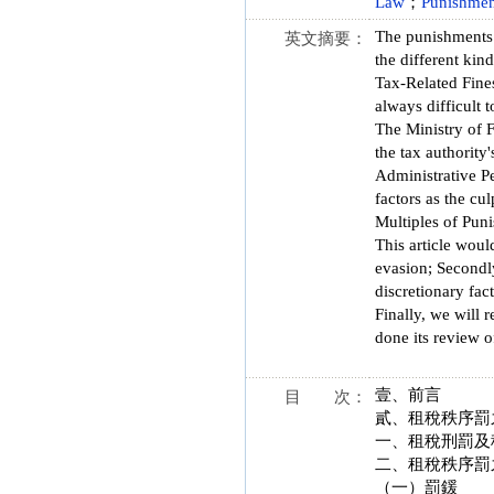
Law
；
Punishmen
The punishments 
英文摘要：
the different kin
Tax-Related Fines
always difficult t
The Ministry of F
the tax authority'
Administrative Pe
factors as the cu
Multiples of Puni
This article woul
evasion; Secondly
discretionary fac
Finally, we will 
done its review o
壹、前言
目 次：
貳、租稅秩序罰
一、租稅刑罰及
二、租稅秩序罰
（一）罰鍰