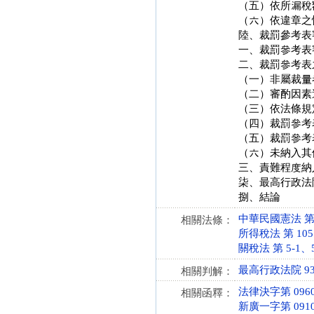
（五）依所漏稅
（六）依違章之
陸、裁罰參考表
一、裁罰參考表
二、裁罰參考表
（一）非屬裁量
（二）審酌因素
（三）依法條規
（四）裁罰參考
（五）裁罰參考
（六）未納入其
三、責難程度納
柒、最高行政法
捌、結論
中華民國憲法 第 19
相關法條：
所得稅法 第 105、1
關稅法 第 5-1、54
最高行政法院 93
相關判解：
法律決字第 0960
相關函釋：
新廣一字第 0910