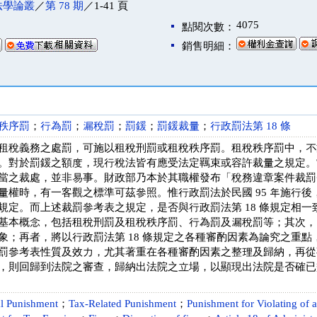
法學論叢
／
第 78 期
／1-41 頁
4075
點閱次數：
銷售明細：
秩序罰
；
行為罰
；
漏稅罰
；
罰鍰
；
罰鍰裁量
；
行政罰法第 18 條
租稅義務之處罰，可施以租稅刑罰或租稅秩序罰。租稅秩序罰中，不
。對於罰鍰之額度，現行稅法皆有應受法定羈束或容許裁量之規定。
當之裁處，並非易事。財政部乃本於其職權發布「稅務違章案件裁罰
量權時，有一客觀之標準可茲參照。惟行政罰法於民國 95 年施行後，
規定。而上述裁罰參考表之規定，是否與行政罰法第 18 條規定相
基本概念，包括租稅刑罰及租稅秩序罰、行為罰及漏稅罰等；其次，
象；再者，將以行政罰法第 18 條規定之各種審酌因素為論究之重
罰參考表性質及效力，尤其著重在各種審酌因素之整理及歸納，再從
，則回歸到法院之審查，歸納出法院之立場，以顯現出法院是否確已
al Punishment
；
Tax-Related Punishment
；
Punishment for Violating of a