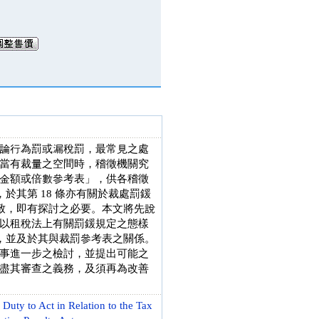
論行為罰或漏稅罰，最常見之處
當有裁量之空間時，稽徵機關究
金額或倍數參考表」，供各稽徵
於其第 18 條亦有關於裁處罰鍰
一致，即有探討之必要。本文將先說
以租稅法上有關罰鍰規定之態樣
點，並及於其與裁罰參考表之關係。
事進一步之檢討，並提出可能之
盡其審查之義務，及須再為改善
 Duty to Act in Relation to the Tax