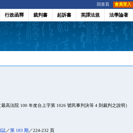
:::
回首頁
會員登入
行政函釋
裁判書
起訴書
英譯法規
法學論著
高法院 100 年度台上字第 1026 號民事判決等 4 則裁判之說明）
雜誌
／
第 183 期
／224-232 頁