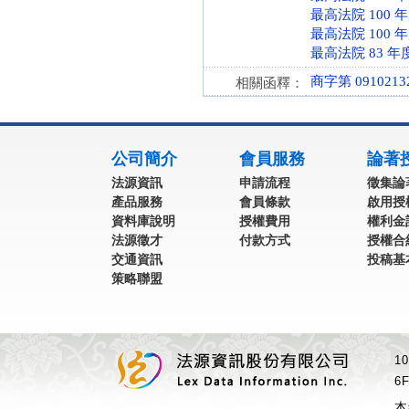
最高法院 100 
最高法院 100 
最高法院 83 年
商字第 0910213
相關函釋：
:::
公司簡介
會員服務
論著
法源資訊
申請流程
徵集論
產品服務
會員條款
啟用授
資料庫說明
授權費用
權利金
法源徵才
付款方式
授權合
交通資訊
投稿基
策略聯盟
1
6F
本