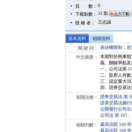
8
頁 數：
32 點
下載點數：
王志誠
授 權 者：
基本資料
相關資料
表決權限制
；
忠
關 鍵 詞：
本期對於商事類
中文摘要：
義、關鍵爭點及
一、公司法第 1
二、監察人有數
三、認定重大消
四、證券交易法第
證券交易法 第 20、1
相關法條：
證券交易法施行細則 第
公開發行公司出席股
公司法 第 167、17
最高法院 100 
相關判解：
最高法院 100 