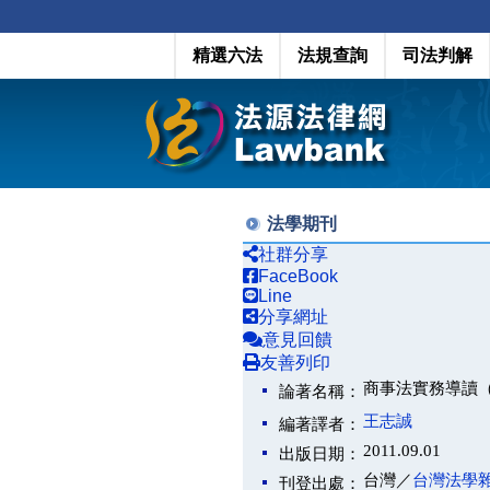
精選六法
法規查詢
司法判解
法學期刊
社群分享
FaceBook
Line
分享網址
意見回饋
友善列印
商事法實務導讀（最
論著名稱：
王志誠
編著譯者：
2011.09.01
出版日期：
台灣／
台灣法學
刊登出處：