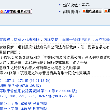
2171
點閱次數：
銷售明細：
實義務
；
監察人代表權限
；
內線交易
；
資訊平等取得原則
；
反詐欺條
實務見解，選刊最高法院所為與公司法有關裁判 2 則、證券交易法有
其延伸問題：
79 條第 2 項第 3 款所稱之「控制公司及其從屬公司」是否包括實質
人時，其法律行為代表權應共同行使或單獨行使之爭議
息發生之時點及內部人何時獲悉此消息之判斷爭議
 20 條第 1 項規定之詐欺罪是否具有集合犯之性質爭議
57-1、171 條 (99.01.13 版)
 7 條 (97.01.08 版)
東會使用委託書規則 第 6-1 條 (98.06.06 版)
9、208、221、223、369-2 條 (98.05.27 版)
年度台上字第 1026 號 民事判決
年度台上字第 1449 號 刑事判決