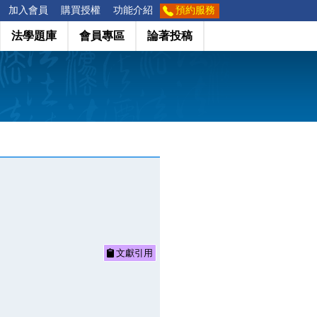
加入會員
購買授權
功能介紹
預約服務
法學題庫
會員專區
論著投稿
文獻引用