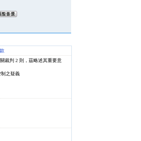
款
關裁判 2 則，茲略述其重要意
控制之疑義