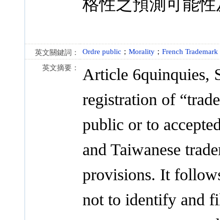
格性之預測可能性
Ordre public
；
Morality
；
French Trademark
英文關鍵詞：
英文摘要：
Article 6quinquies, 
registration of “tra
public or to accepte
and Taiwanese trade
provisions. It follow
not to identify and f