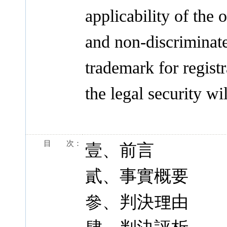
applicability of the
and non-discriminatel
trademark for regist
the legal security wi
目 次：
壹、前言
貳、事實概要
參、判決理由