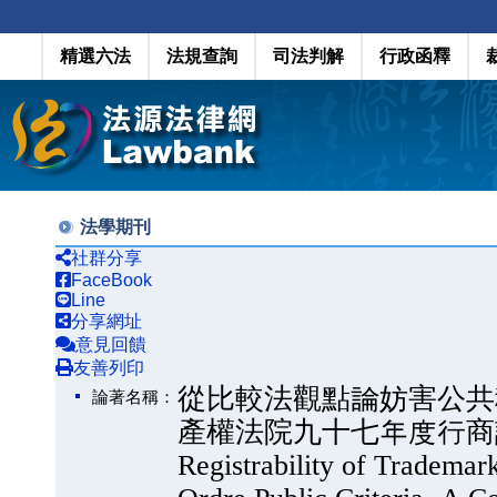
精選六法
法規查詢
司法判解
行政函釋
法學期刊
社群分享
FaceBook
Line
分享網址
意見回饋
友善列印
從比較法觀點論妨害公共
論著名稱：
產權法院九十七年度行商訴
Registrability of Trademar