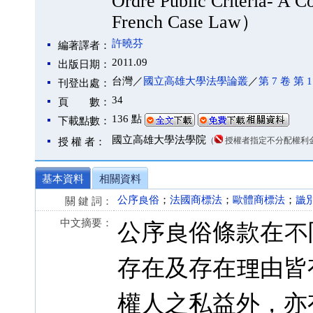
Ordre Public Criteria- A 
French Case Law）
許曉芬
編著譯者：
2011.09
出版日期：
台灣／
國立高雄大學法學論叢
／
第 7 卷 第 
刊登出處：
34
頁 數：
136 點
下載點數：
國立高雄大學法學院
（
授權者指定不分配權利
授 權 者：
基本資料
相關資料
公序良俗
；
法國商標法
；
歐體商標法
；
識
關 鍵 詞：
中文摘要：
公序良俗條款在不
存在及存在理由皆
權人之私益外，亦