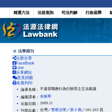
精選六法
法規查詢
司法判解
行政函釋
法學期刊
社群分享
FaceBook
Line
分享網址
意見回饋
友善列印
不違背職務行為行賄罪之立法芻議
論著名稱：
余振華
編著譯者：
2009.11
出版日期：
台灣／
警察法學
／
第 8 期
／181-203 頁
刊登出處：