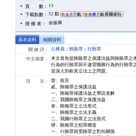
13
頁 數：
52 點
下載點數：
余振華
授 權 者：
基本資料
相關資料
公務員
；
賄賂罪
；
行賄罪
關 鍵 詞：
本文首先從賄賂罪之保護法益與賄賂罪之
中文摘要：
行為的行賄罪與不違背職務行為的行賄罪
並深入剖析其立法上之問題。
壹、前言
目 次：
貳、賄賂罪之保護法益
一、賄賂罪保護法益之學説見解
二、我國賄賂罪之保護法益
參、賄賂罪之立法形式
一、賄賂罪之立法主義
二、我國行賄罪之立法形式
肆、賄賂罪之犯罪構造
一、行賄罪與受賄罪之對向關係