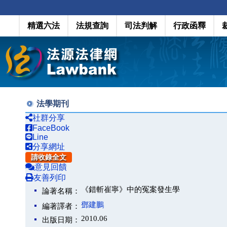
精選六法
法規查詢
司法判解
行政函釋
法學期刊
社群分享
FaceBook
Line
分享網址
請收錄全文
意見回饋
友善列印
《錯斬崔寧》中的冤案發生學
論著名稱：
鄧建鵬
編著譯者：
2010.06
出版日期：