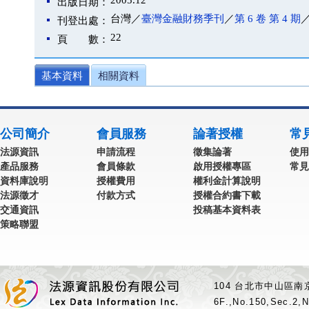
2005.12
出版日期：
台灣／
臺灣金融財務季刊
／
第 6 卷 第 4 期
／
刊登出處：
22
頁 數：
基本資料
相關資料
公司簡介
會員服務
論著授權
常
法源資訊
申請流程
徵集論著
使用
產品服務
會員條款
啟用授權專區
常見
資料庫說明
授權費用
權利金計算說明
法源徵才
付款方式
授權合約書下載
交通資訊
投稿基本資料表
策略聯盟
104 台北市中山區南京
6F.,No.150,Sec.2,N