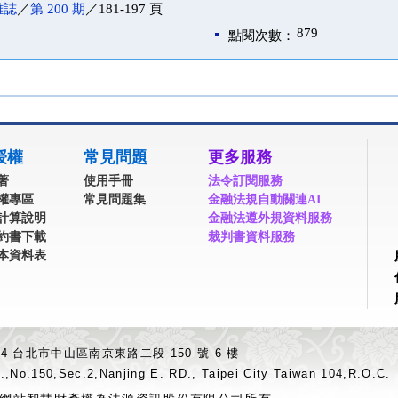
雜誌
／
第 200 期
／181-197 頁
879
點閱次數：
授權
常見問題
更多服務
著
使用手冊
法令訂閱服務
權專區
常見問題集
金融法規自動關連AI
計算說明
金融法遵外規資料服務
約書下載
裁判書資料服務
本資料表
04 台北市中山區南京東路二段 150 號 6 樓
.,No.150,Sec.2,Nanjing E. RD., Taipei City Taiwan 104,R.O.C.