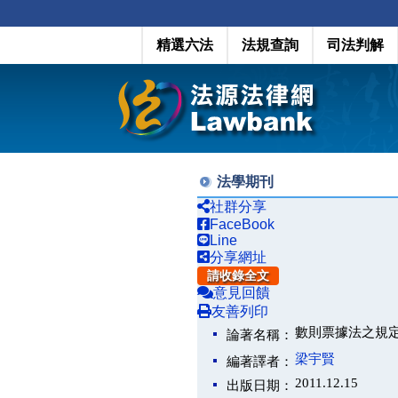
精選六法
法規查詢
司法判解
法學期刊
社群分享
FaceBook
Line
分享網址
請收錄全文
意見回饋
友善列印
數則票據法之規
論著名稱：
梁宇賢
編著譯者：
2011.12.15
出版日期：