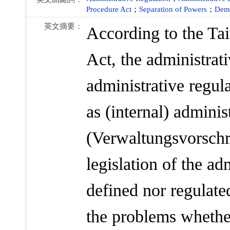
Procedure Act
；
Separation of Powers
；
Dem
英文摘要：
According to the Ta
Act, the administrativ
administrative regul
as (internal) adminis
(Verwaltungsvorschri
legislation of the ad
defined nor regulate
the problems whethe