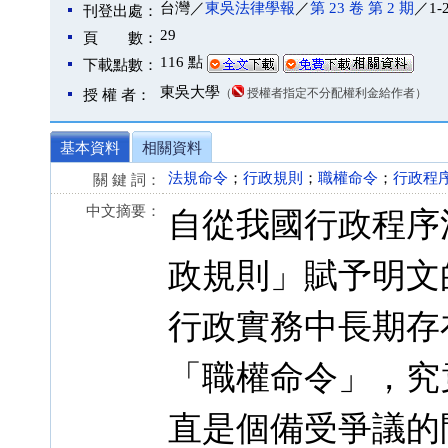
台灣／
東吳法律學報
／
第 23 卷 第 2 期
／1-
刊登出處：
29
頁 數：
116 點
下載點數：
東吳大學
（
授權者指定不分配權利金給作者）
授 權 者：
基本資料
相關資料
法規命令
；
行政規則
；
職權命令
；
行政程
關 鍵 詞：
中文摘要：
自從我國行政程序
政規則」賦予明文
行政實務中長期存
「職權命令」，究
直是個備受爭議的