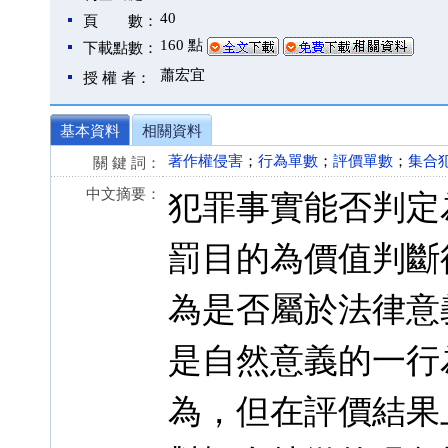
40
頁 數：
160 點
下載點數：
蕭宏宜
授 權 者：
基本資料
相關資料
著作權侵害
；
行為單數
；
評價單數
；
集合
關 鍵 詞：
中文摘要：
犯罪事實能否判定
罰目的為價值判斷
為是否屬於法律意
是自然意義的一行
為，但在評價結果