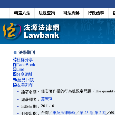
精選六法
法規查詢
司法判解
行政函釋
法學期刊
社群分享
FaceBook
Line
分享網址
意見回饋
友善列印
侵害著作權的行為數認定問題（The quantity determin
論著名稱：
蕭宏宜
編著譯者：
2011.10
出版日期：
台灣／
東吳法律學報
／
第 23 卷 第 2 期
／69
刊登出處：