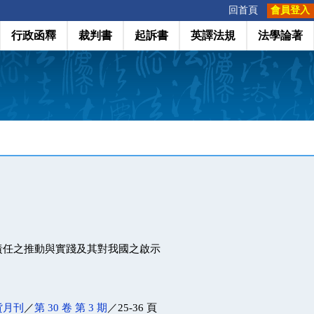
:::
回首頁
會員登入
行政函釋
裁判書
起訴書
英譯法規
法學論著
責任之推動與實踐及其對我國之啟示
貨月刊
／
第 30 卷 第 3 期
／25-36 頁