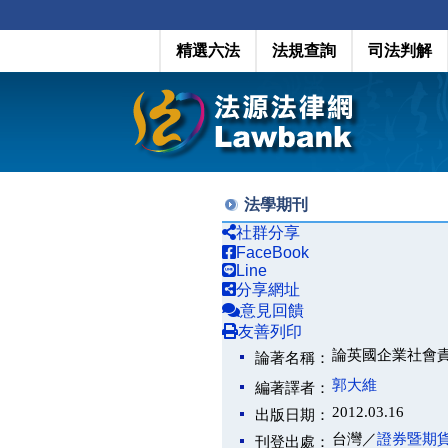
精選六法
法規查詢
司法判解
法學期刊
社群分享
FaceBook
Line
分享網址
意見回饋
友善列印
論英國企業社會
論著名稱：
郭大維
編著譯者：
2012.03.16
出版日期：
台灣／
證券暨期
刊登出處：