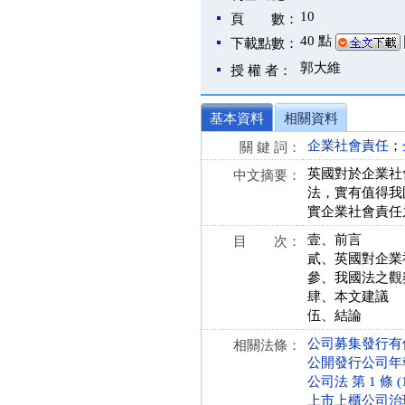
10
頁 數：
40 點
下載點數：
郭大維
授 權 者：
基本資料
相關資料
企業社會責任
；
關 鍵 詞：
英國對於企業社
中文摘要：
法，實有值得我
實企業社會責任
壹、前言
目 次：
貳、英國對企業
參、我國法之觀
肆、本文建議
伍、結論
公司募集發行有價證
相關法條：
公開發行公司年報應行
公司法 第 1 條 (1
上市上櫃公司治理實務