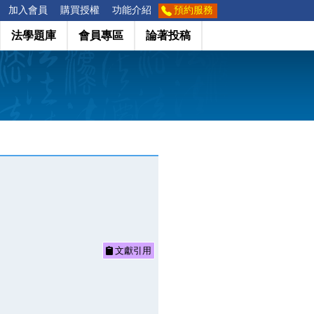
加入會員
購買授權
功能介紹
預約服務
法學題庫
會員專區
論著投稿
文獻引用