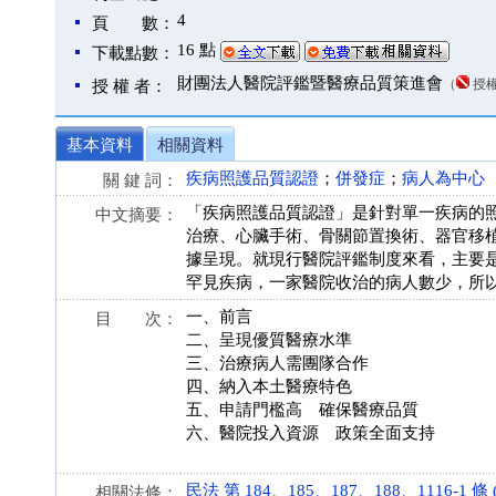
4
頁 數：
16 點
下載點數：
財團法人醫院評鑑暨醫療品質策進會
（
授
授 權 者：
基本資料
相關資料
疾病照護品質認證
；
併發症
；
病人為中心
關 鍵 詞：
「疾病照護品質認證」是針對單一疾病的
中文摘要：
治療、心臟手術、骨關節置換術、器官移
據呈現。就現行醫院評鑑制度來看，主要
罕見疾病，一家醫院收治的病人數少，所
一、前言
目 次：
二、呈現優質醫療水準
三、治療病人需團隊合作
四、納入本土醫療特色
五、申請門檻高 確保醫療品質
六、醫院投入資源 政策全面支持
民法 第 184、185、187、188、1116-1 條 (9
相關法條：