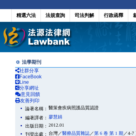
精選六法
法規查詢
司法判解
行政函釋
法學期刊
社群分享
FaceBook
Line
分享網址
意見回饋
友善列印
醫策會疾病照護品質認證
論著名稱：
廖慧娟
編著譯者：
2012.01
出版日期：
台灣／
醫療品質雜誌
／
第 6 卷 第 1 期
／4-7
刊登出處：